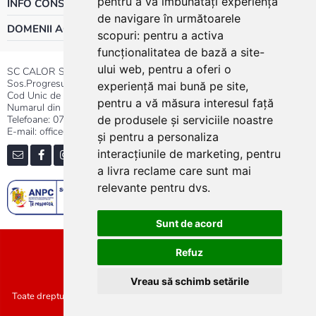
pentru a vă îmbunătăți experiența
INFO CONSUMATOR
de navigare în următoarele
DOMENII ACTIVITATE
scopuri:
pentru a activa
funcționalitatea de bază a site-
ului web
,
pentru a oferi o
SC CALOR SRL
Sos.Progresului nr.30-40, Sector 5, Bucuresti
experiență mai bună pe site
,
Cod Unic de Inregistrare: RO 3004724
pentru a vă măsura interesul față
Numarul din Registrul Comertului:J40/13176/1991
Telefoane:
0737.23.44.44
|
021.411.44.44
de produsele și serviciile noastre
E-mail: office@calor.ro
și pentru a personaliza
interacțiunile de marketing
,
pentru
a livra reclame care sunt mai
relevante pentru dvs
.
Sunt de acord
Sitemap
Refuz
Vreau să schimb setările
Toate drepturile rezervate SC Calor SRL :: Copyright 2021 :: Realizat de
Concept24