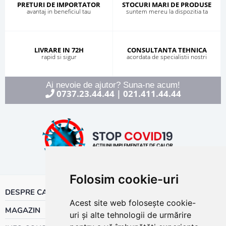
PRETURI DE IMPORTATOR
STOCURI MARI DE PRODUSE
avantaj in beneficiul tau
suntem mereu la dispozitia ta
LIVRARE IN 72H
CONSULTANTA TEHNICA
rapid si sigur
acordata de specialistii nostri
Ai nevoie de ajutor? Suna-ne acum!
0737.23.44.44
021.411.44.44
|
Folosim cookie-uri
DESPRE CALOR
Acest site web folosește cookie-
MAGAZIN
uri și alte tehnologii de urmărire