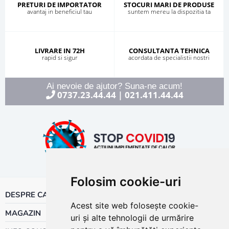
PRETURI DE IMPORTATOR
STOCURI MARI DE PRODUSE
avantaj in beneficiul tau
suntem mereu la dispozitia ta
LIVRARE IN 72H
CONSULTANTA TEHNICA
rapid si sigur
acordata de specialistii nostri
Ai nevoie de ajutor? Suna-ne acum!
0737.23.44.44
021.411.44.44
|
Folosim cookie-uri
DESPRE CALOR
Acest site web folosește cookie-
MAGAZIN
uri și alte tehnologii de urmărire