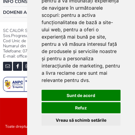
pentru a vă îmbunătăți experiența
INFO CONSUMATOR
de navigare în următoarele
DOMENII ACTIVITATE
scopuri:
pentru a activa
funcționalitatea de bază a site-
ului web
,
pentru a oferi o
SC CALOR SRL
Sos.Progresului nr.30-40, Sector 5, Bucuresti
experiență mai bună pe site
,
Cod Unic de Inregistrare: RO 3004724
pentru a vă măsura interesul față
Numarul din Registrul Comertului:J40/13176/1991
Telefoane:
0737.23.44.44
|
021.411.44.44
de produsele și serviciile noastre
E-mail: office@calor.ro
și pentru a personaliza
interacțiunile de marketing
,
pentru
a livra reclame care sunt mai
relevante pentru dvs
.
Sunt de acord
Sitemap
Refuz
Vreau să schimb setările
Toate drepturile rezervate SC Calor SRL :: Copyright 2021 :: Realizat de
Concept24