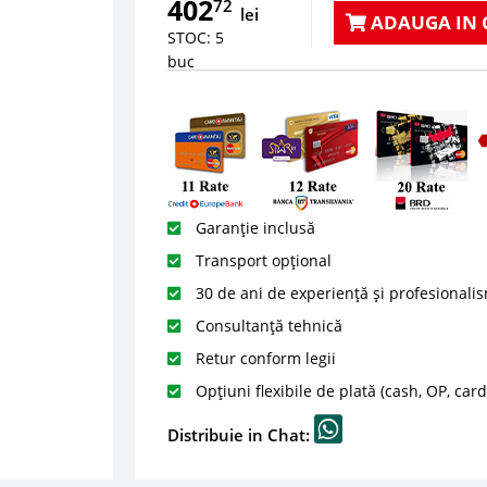
402
72
lei
ADAUGA IN 
STOC: 5
buc
Garanție inclusă
Transport opțional
30 de ani de experiență și profesionali
Consultanță tehnică
Retur conform legii
Opțiuni flexibile de plată (cash, OP, car
Distribuie in Chat: