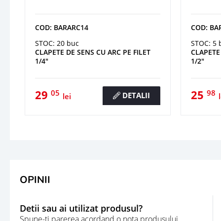
COD: BARARC14
COD: BA
STOC: 20 buc
STOC: 5 
CLAPETE DE SENS CU ARC PE FILET
CLAPETE 
1/4"
1/2"
29
25
05
98
DETALII
lei
OPINII
Detii sau ai utilizat produsul?
Spune-ti parerea acordand o nota produsului