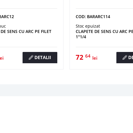
RARC12
COD: BARARC114
buc
Stoc epuizat
DE SENS CU ARC PE FILET
CLAPETE DE SENS CU ARC PE
1"1/4
72
64
DETALII
DE
lei
lei