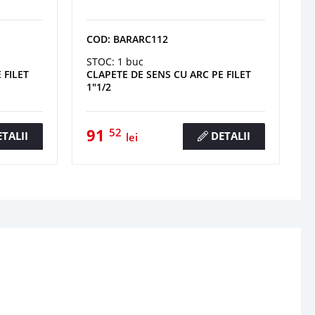
COD: BARARC112
STOC: 1 buc
 FILET
CLAPETE DE SENS CU ARC PE FILET
1"1/2
91
52
TALII
DETALII
lei