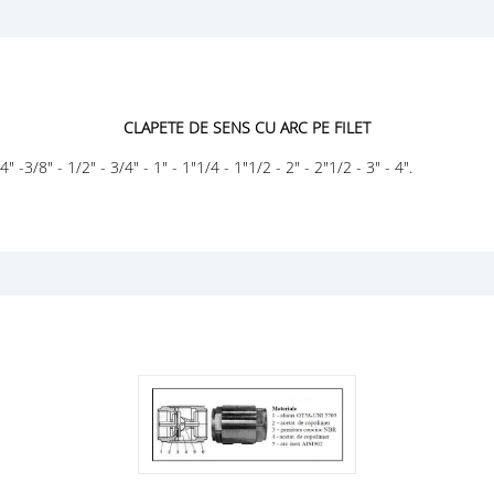
CLAPETE DE SENS CU ARC PE FILET
-3/8" - 1/2" - 3/4" - 1" - 1"1/4 - 1"1/2 - 2" - 2"1/2 - 3" - 4".