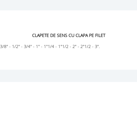
CLAPETE DE SENS CU CLAPA PE FILET
" - 1/2" - 3/4" - 1" - 1"1/4 - 1"1/2 - 2" - 2"1/2 - 3".