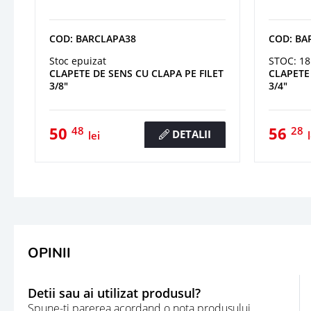
COD: BARCLAPA38
COD: BA
Stoc epuizat
STOC: 18
CLAPETE DE SENS CU CLAPA PE FILET
CLAPETE 
3/8"
3/4"
50
56
48
28
DETALII
lei
OPINII
Detii sau ai utilizat produsul?
Spune-ti parerea acordand o nota produsului