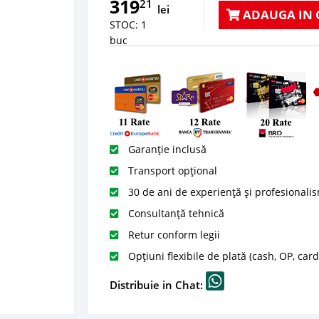
319
21
lei
ADAUGA IN 
STOC: 1
buc
Garanție inclusă
Transport opțional
30 de ani de experiență și profesionali
Consultanță tehnică
Retur conform legii
Opțiuni flexibile de plată (cash, OP, car
Distribuie in Chat: