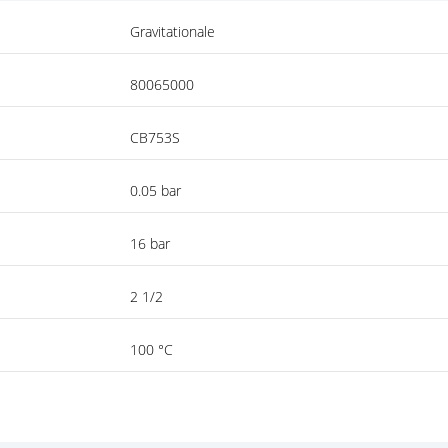
Gravitationale
80065000
CB753S
0.05 bar
16 bar
2 1/2
100 °C