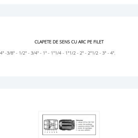
CLAPETE DE SENS CU ARC PE FILET
-3/8" - 1/2" - 3/4" - 1" - 1"1/4 - 1"1/2 - 2" - 2"1/2 - 3" - 4".