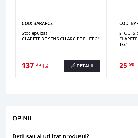
COD: BARARC2
COD: BA
Stoc epuizat
STOC: 5 
CLAPETE DE SENS CU ARC PE FILET 2"
CLAPETE 
1/2"
137
25
26
98
DETALII
lei
OPINII
Detii sau ai utilizat produsul?