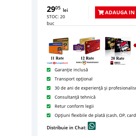
29
05
lei
ADAUGA IN
STOC: 20
buc
Garanție inclusă
Transport opțional
30 de ani de experiență și profesionali
Consultanță tehnică
Retur conform legii
Opțiuni flexibile de plată (cash, OP, car
Distribuie in Chat: