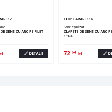
RARC12
COD: BARARC114
buc
Stoc epuizat
DE SENS CU ARC PE FILET
CLAPETE DE SENS CU ARC PE
1"1/4
72
64
DETALII
DE
lei
lei