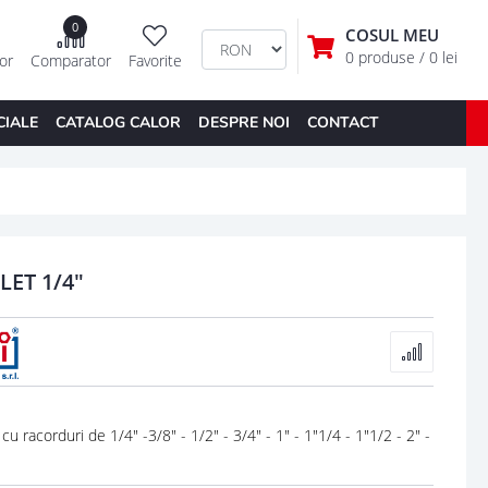
0
COSUL MEU
0 produse
/ 0 lei
tor
Comparator
Favorite
CIALE
CATALOG CALOR
DESPRE NOI
CONTACT
LET 1/4"
 racorduri de 1/4" -3/8" - 1/2" - 3/4" - 1" - 1"1/4 - 1"1/2 - 2" -