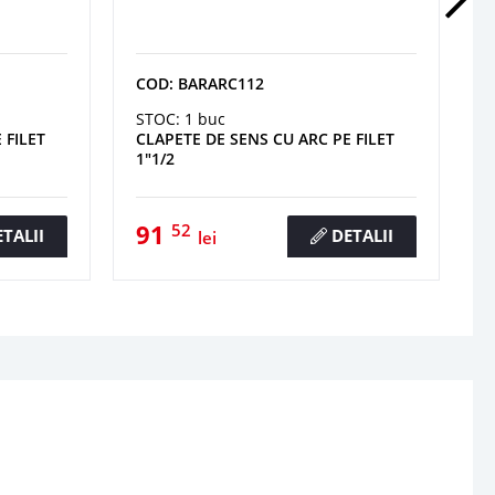
COD: BARARC112
STOC: 1 buc
 FILET
CLAPETE DE SENS CU ARC PE FILET
1"1/2
91
52
TALII
DETALII
lei