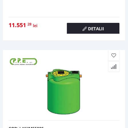
11.551
28
lei
DETALII