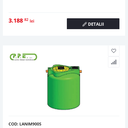
3.188
82
lei
DETALII
COD: LANIM900S