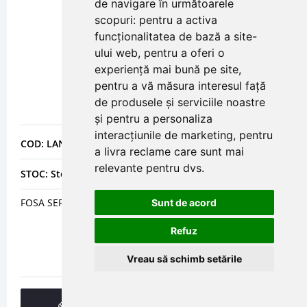
de navigare în următoarele
scopuri:
pentru a activa
funcționalitatea de bază a site-
ului web
,
pentru a oferi o
experiență mai bună pe site
,
pentru a vă măsura interesul față
de produsele și serviciile noastre
și pentru a personaliza
interacțiunile de marketing
,
pentru
COD: LANIMECO5SLIM
a livra reclame care sunt mai
relevante pentru dvs
.
STOC: Stoc epuizat
FOSA SEPTICA ECOLOGICA ECO SLIM 5 - 5 PERSOANE
Sunt de acord
Refuz
Vreau să schimb setările
DETALII