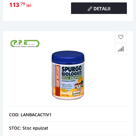
113
79
lei
DETALII
COD: LANBACACTIV1
STOC: Stoc epuizat