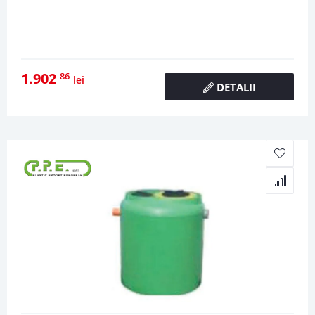
1.902
86
lei
DETALII