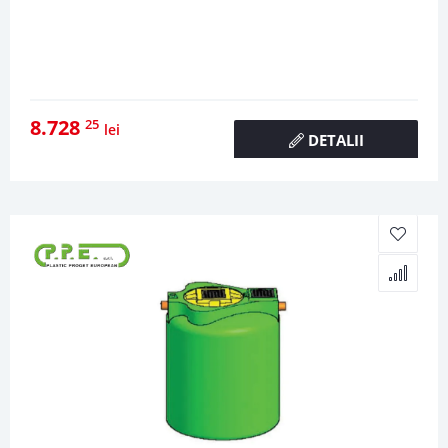
8.728
25
lei
DETALII