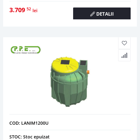
3.709
52
lei
DETALII
COD: LANIM1200U
STOC: Stoc epuizat