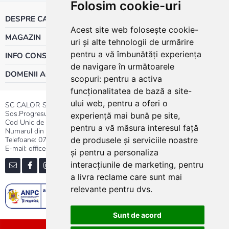
Folosim cookie-uri
DESPRE CALOR
Acest site web folosește cookie-
MAGAZIN
uri și alte tehnologii de urmărire
pentru a vă îmbunătăți experiența
INFO CONSUMATOR
de navigare în următoarele
DOMENII ACTIVITATE
scopuri:
pentru a activa
funcționalitatea de bază a site-
ului web
,
pentru a oferi o
SC CALOR SRL
Sos.Progresului nr.30-40, Sector 5, Bucuresti
experiență mai bună pe site
,
Cod Unic de Inregistrare: RO 3004724
pentru a vă măsura interesul față
Numarul din Registrul Comertului:J40/13176/1991
Telefoane:
0737.23.44.44
|
021.411.44.44
de produsele și serviciile noastre
E-mail: office@calor.ro
și pentru a personaliza
interacțiunile de marketing
,
pentru
a livra reclame care sunt mai
relevante pentru dvs
.
Sunt de acord