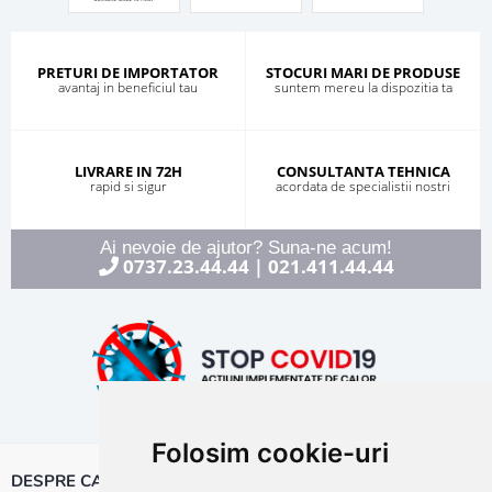
PRETURI DE IMPORTATOR
STOCURI MARI DE PRODUSE
avantaj in beneficiul tau
suntem mereu la dispozitia ta
LIVRARE IN 72H
CONSULTANTA TEHNICA
rapid si sigur
acordata de specialistii nostri
Ai nevoie de ajutor? Suna-ne acum!
0737.23.44.44
021.411.44.44
|
Folosim cookie-uri
DESPRE CALOR