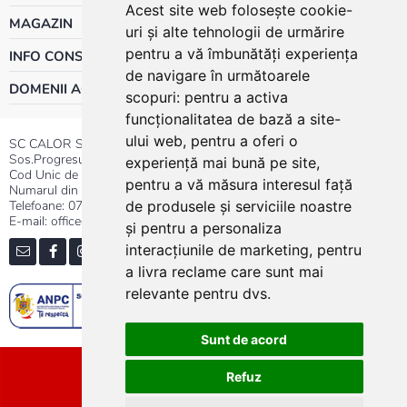
Acest site web folosește cookie-
MAGAZIN
uri și alte tehnologii de urmărire
pentru a vă îmbunătăți experiența
INFO CONSUMATOR
de navigare în următoarele
DOMENII ACTIVITATE
scopuri:
pentru a activa
funcționalitatea de bază a site-
ului web
,
pentru a oferi o
SC CALOR SRL
Sos.Progresului nr.30-40, Sector 5, Bucuresti
experiență mai bună pe site
,
Cod Unic de Inregistrare: RO 3004724
pentru a vă măsura interesul față
Numarul din Registrul Comertului:J40/13176/1991
Telefoane:
0737.23.44.44
|
021.411.44.44
de produsele și serviciile noastre
E-mail: office@calor.ro
și pentru a personaliza
interacțiunile de marketing
,
pentru
a livra reclame care sunt mai
relevante pentru dvs
.
Sunt de acord
Sitemap
Refuz