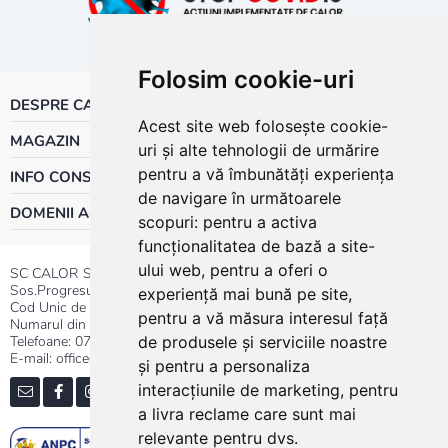
Folosim cookie-uri
DESPRE CALOR
Acest site web folosește cookie-
MAGAZIN
uri și alte tehnologii de urmărire
pentru a vă îmbunătăți experiența
INFO CONSUMATOR
de navigare în următoarele
DOMENII ACTIVITATE
scopuri:
pentru a activa
funcționalitatea de bază a site-
ului web
,
pentru a oferi o
SC CALOR SRL
Sos.Progresului nr.30-40, Sector 5, Bucuresti
experiență mai bună pe site
,
Cod Unic de Inregistrare: RO 3004724
pentru a vă măsura interesul față
Numarul din Registrul Comertului:J40/13176/1991
Telefoane:
0737.23.44.44
|
021.411.44.44
de produsele și serviciile noastre
E-mail: office@calor.ro
și pentru a personaliza
interacțiunile de marketing
,
pentru
a livra reclame care sunt mai
relevante pentru dvs
.