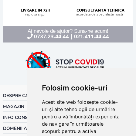
LIVRARE IN 72H
CONSULTANTA TEHNICA
rapid si sigur
acordata de specialistii nostri
Ai nevoie de ajutor? Suna-ne acum!
0737.23.44.44
021.411.44.44
|
Folosim cookie-uri
DESPRE CALOR
Acest site web folosește cookie-
MAGAZIN
uri și alte tehnologii de urmărire
pentru a vă îmbunătăți experiența
INFO CONSUMATOR
de navigare în următoarele
DOMENII ACTIVITATE
scopuri:
pentru a activa