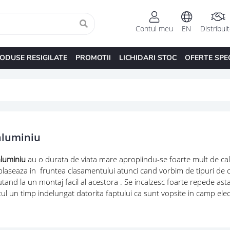
Contul meu
EN
Distribui
ODUSE RESIGILATE
PROMOTII
LICHIDARI STOC
OFERTE SPE
aluminiu
aluminiu
au o durata de viata mare apropiindu-se foarte mult de calor
plaseaza in fruntea clasamentului atunci cand vorbim de tipuri de cal
utand la un montaj facil al acestora . Se incalzesc foarte repede asta a
l un timp indelungat datorita faptului ca sunt vopsite in camp elec