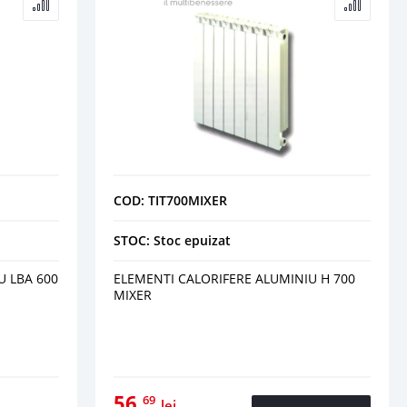
COD: TIT700MIXER
STOC: Stoc epuizat
U LBA 600
ELEMENTI CALORIFERE ALUMINIU H 700
MIXER
56
69
lei