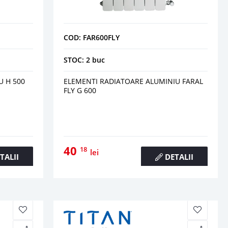
COD: FAR600FLY
STOC: 2 buc
U H 500
ELEMENTI RADIATOARE ALUMINIU FARAL
FLY G 600
40
18
lei
TALII
DETALII