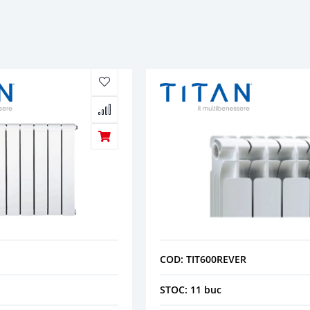
COD: TIT600REVER
STOC: 11 buc