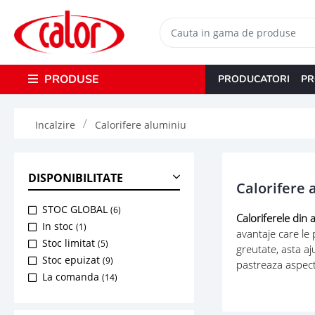
PRODUSE
PRODUCATORI
PR
Incalzire
Calorifere aluminiu
DISPONIBILITATE
Calorifere 
STOC GLOBAL
(6)
Caloriferele din 
In stoc
(1)
avantaje care le 
Stoc limitat
(5)
greutate, asta aj
Stoc epuizat
(9)
pastreaza aspectu
La comanda
(14)