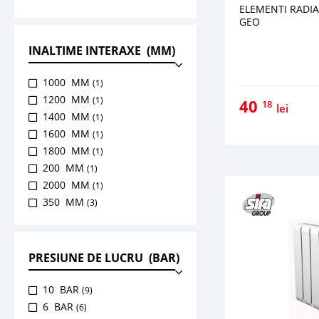
ELEMENTI RADIA
GEO
INALTIME INTERAXE (MM)
1000 MM
(1)
1200 MM
(1)
40
18
lei
1400 MM
(1)
1600 MM
(1)
1800 MM
(1)
200 MM
(1)
2000 MM
(1)
350 MM
(3)
500 MM
(6)
600 MM
(5)
700 MM
(4)
PRESIUNE DE LUCRU (BAR)
800 MM
(4)
10 BAR
(9)
6 BAR
(6)