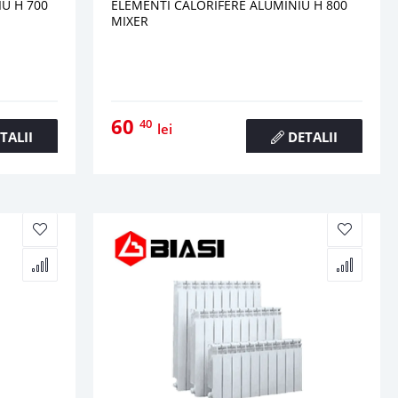
U H 700
ELEMENTI CALORIFERE ALUMINIU H 800
MIXER
60
40
lei
TALII
DETALII