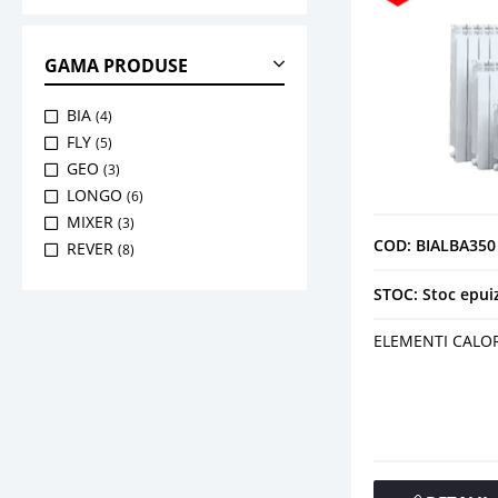
210 W
(1)
211 W
(1)
GAMA PRODUSE
224 W
(2)
228 W
(1)
BIA
(4)
230 W
(1)
FLY
(5)
261 W
(1)
GEO
(3)
293 W
(1)
LONGO
(6)
323 W
(1)
MIXER
(3)
353 W
(1)
COD: BIALBA350
REVER
(8)
382 W
(1)
144.9 W
(1)
STOC: Stoc epui
93.9 W
(1)
ELEMENTI CALOR