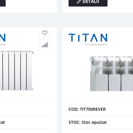
DETALII
COD: TIT700REVER
zat
STOC: Stoc epuizat