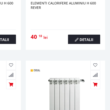
U H 600
ELEMENTI CALORIFERE ALUMINIU H 600
REVER
40
18
lei
TALII
DETALII