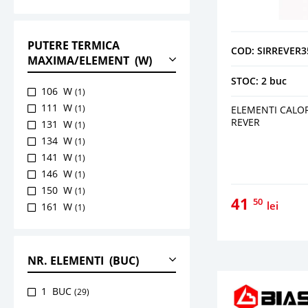
PUTERE TERMICA
COD: SIRREVER3
MAXIMA/ELEMENT (W)
STOC: 2 buc
106 W
(1)
111 W
(1)
ELEMENTI CALOR
REVER
131 W
(1)
134 W
(1)
141 W
(1)
146 W
(1)
150 W
(1)
41
50
lei
161 W
(1)
165 W
(1)
173 W
(1)
184 W
(2)
NR. ELEMENTI (BUC)
185 W
(1)
190 W
(1)
1 BUC
(29)
204 W
(1)