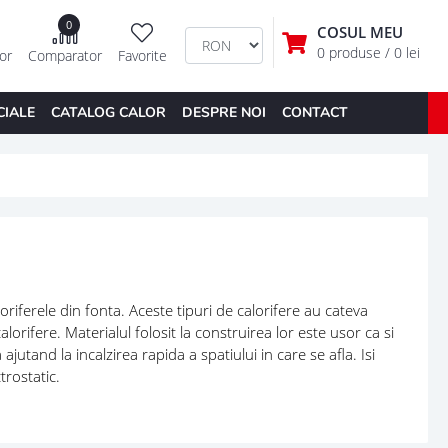
0
COSUL MEU
0 produse
/ 0 lei
tor
Comparator
Favorite
CIALE
CATALOG CALOR
DESPRE NOI
CONTACT
iferele din fonta. Aceste tipuri de calorifere au cateva
orifere. Materialul folosit la construirea lor este usor ca si
jutand la incalzirea rapida a spatiului in care se afla. Isi
trostatic.