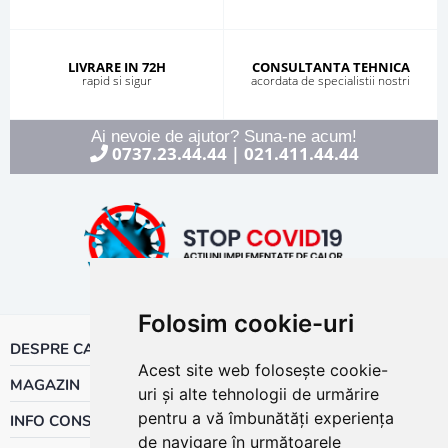
LIVRARE IN 72H
CONSULTANTA TEHNICA
rapid si sigur
acordata de specialistii nostri
Ai nevoie de ajutor? Suna-ne acum!
0737.23.44.44
021.411.44.44
|
Folosim cookie-uri
DESPRE CALOR
Acest site web folosește cookie-
MAGAZIN
uri și alte tehnologii de urmărire
pentru a vă îmbunătăți experiența
INFO CONSUMATOR
de navigare în următoarele