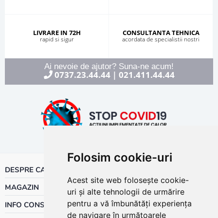
LIVRARE IN 72H
CONSULTANTA TEHNICA
rapid si sigur
acordata de specialistii nostri
Ai nevoie de ajutor? Suna-ne acum!
0737.23.44.44
021.411.44.44
|
Folosim cookie-uri
DESPRE CALOR
Acest site web folosește cookie-
MAGAZIN
uri și alte tehnologii de urmărire
pentru a vă îmbunătăți experiența
INFO CONSUMATOR
de navigare în următoarele