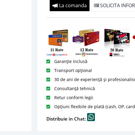
La comanda
SOLICITA INFOR
Garanție inclusă
Transport opțional
30 de ani de experiență și profesionali
Consultanță tehnică
Retur conform legii
Opțiuni flexibile de plată (cash, OP, car
Distribuie in Chat: