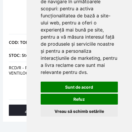
de navigare în următoarele
scopuri:
pentru a activa
funcționalitatea de bază a site-
ului web
,
pentru a oferi o
experiență mai bună pe site
,
pentru a vă măsura interesul față
COD: TONRCDRVT40
de produsele și serviciile noastre
și pentru a personaliza
STOC: Stoc epuizat
interacțiunile de marketing
,
pentru
a livra reclame care sunt mai
RCD/R - RACORD ABSORBTIE AER PENTRU
relevante pentru dvs
.
VENTILOCONVECTOARE VT 40
Sunt de acord
Refuz
DETALII
Vreau să schimb setările