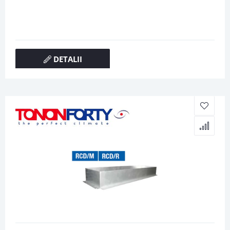
DETALII