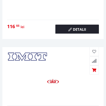
116
66
lei
DETALII