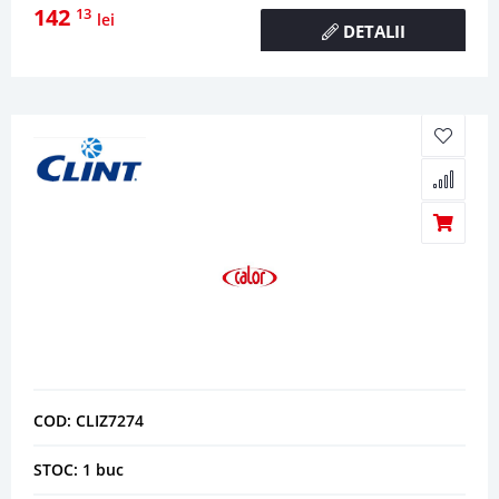
142
13
lei
DETALII
COD: CLIZ7274
STOC: 1 buc