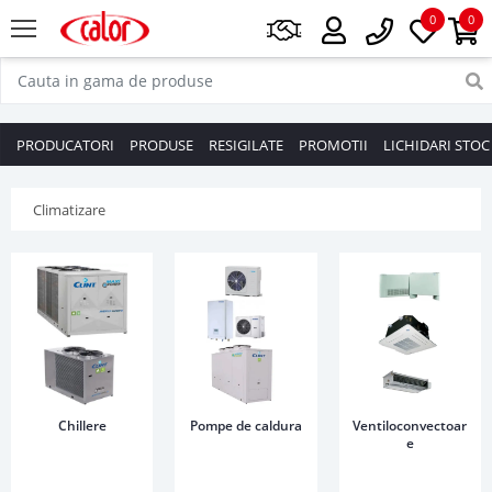
0
0
PRODUCATORI
PRODUSE
RESIGILATE
PROMOTII
LICHIDARI STOC
Climatizare
Chillere
Pompe de caldura
Ventiloconvectoar
e