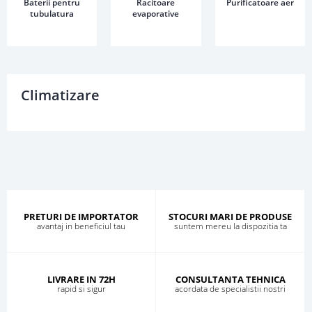
Baterii pentru
Racitoare
Purificatoare aer
tubulatura
evaporative
Climatizare
PRETURI DE IMPORTATOR
STOCURI MARI DE PRODUSE
avantaj in beneficiul tau
suntem mereu la dispozitia ta
LIVRARE IN 72H
CONSULTANTA TEHNICA
rapid si sigur
acordata de specialistii nostri