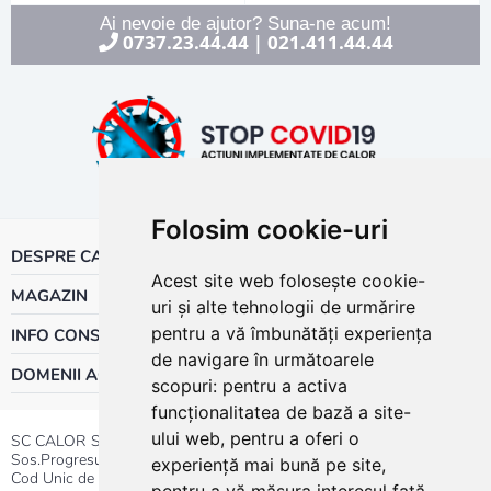
Ai nevoie de ajutor? Suna-ne acum!
0737.23.44.44
021.411.44.44
|
Folosim cookie-uri
DESPRE CALOR
Acest site web folosește cookie-
MAGAZIN
uri și alte tehnologii de urmărire
pentru a vă îmbunătăți experiența
INFO CONSUMATOR
de navigare în următoarele
DOMENII ACTIVITATE
scopuri:
pentru a activa
funcționalitatea de bază a site-
ului web
,
pentru a oferi o
SC CALOR SRL
Sos.Progresului nr.30-40, Sector 5, Bucuresti
experiență mai bună pe site
,
Cod Unic de Inregistrare: RO 3004724