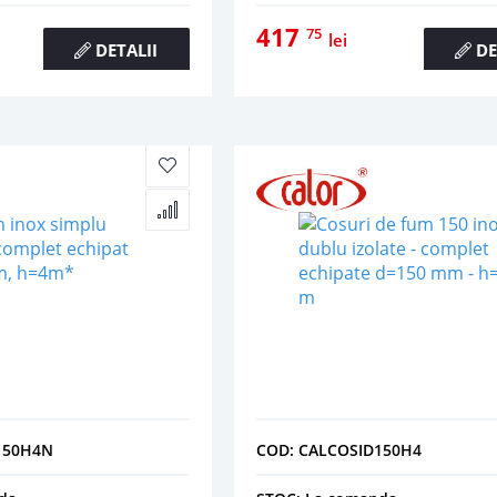
417
75
lei
DETALII
DE
150H4N
COD: CALCOSID150H4