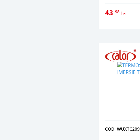
43
98
lei
COD: WUXTC209