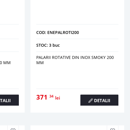
COD: ENEPALROTI200
STOC: 3 buc
PALARII ROTATIVE DIN INOX SMOKY 200
10 MM
MM
371
34
lei
TALII
DETALII