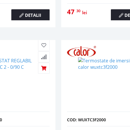
47
30
lei
DETALII
DE
0
COD: WUXTC3F2000