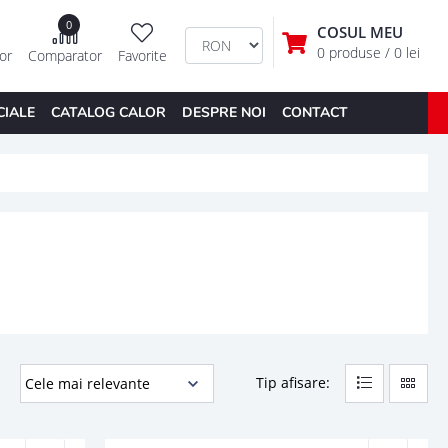
0
COSUL MEU
0 produse
/ 0 lei
tor
Comparator
Favorite
CIALE
CATALOG CALOR
DESPRE NOI
CONTACT
Tip afisare: