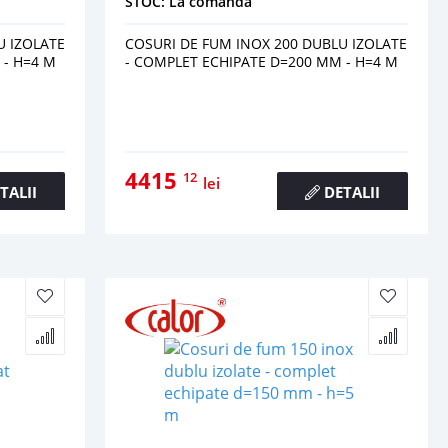
STOC: La comanda
U IZOLATE
COSURI DE FUM INOX 200 DUBLU IZOLATE
 - H=4 M
- COMPLET ECHIPATE D=200 MM - H=4 M
4415
12
lei
TALII
DETALII