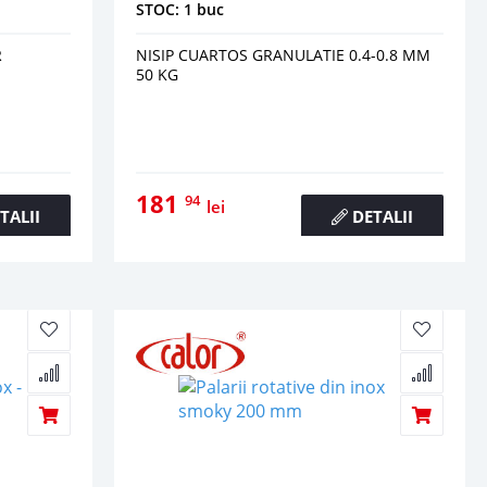
STOC: 1 buc
R
NISIP CUARTOS GRANULATIE 0.4-0.8 MM
50 KG
181
94
lei
TALII
DETALII