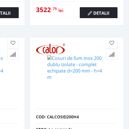
3522
75
lei
TALII
DETALII
COD: CALCOSID200H4