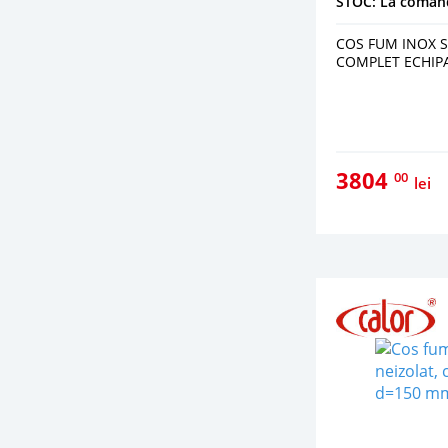
STOC: La coman
COS FUM INOX S
COMPLET ECHIP
3804
00
lei