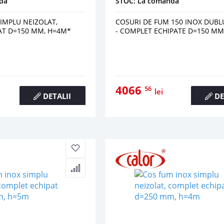
da
STOC: La comanda
IMPLU NEIZOLAT,
COSURI DE FUM 150 INOX DUBL
AT D=150 MM, H=4M*
- COMPLET ECHIPATE D=150 MM
4066
56
lei
DETALII
DE