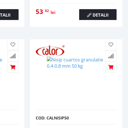
53
82
lei
TALII
DETALII
COD: CALNISIP50