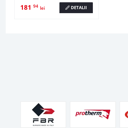
181
94
DETALII
lei