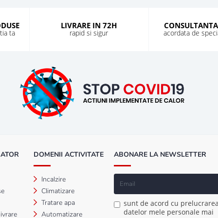
ODUSE
LIVRARE IN 72H
CONSULTANTA
ia ta
rapid si sigur
acordata de special
MATOR
DOMENII ACTIVITATE
ABONARE LA NEWSLETTER
Incalzire
se
Climatizare
Tratare apa
sunt de acord cu prelucrare
datelor mele personale mai
ivrare
Automatizare