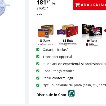
181
94
lei
ADAUGA IN 
STOC: 1
buc
Garanție inclusă
Transport opțional
30 de ani de experiență și profesionali
Consultanță tehnică
Retur conform legii
Opțiuni flexibile de plată (cash, OP, car
Distribuie in Chat: