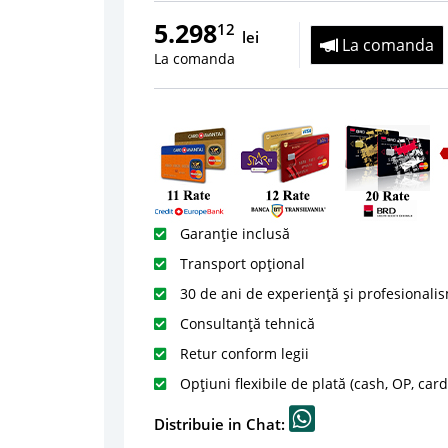
5.298
12
lei
La comanda
La comanda
Garanție inclusă
Transport opțional
30 de ani de experiență și profesionali
Consultanță tehnică
Retur conform legii
Opțiuni flexibile de plată (cash, OP, car
Distribuie in Chat: