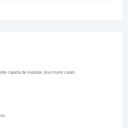
lde clapeta de explozie ,teul insore cazan;
 mm.