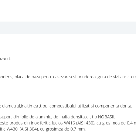
nzand:
ndens, placa de baza pentru asezarea si prinderea ,gura de vizitare cu ro
 diametrul,inaltimea ,tipul combustibului utilizat si componenta dorita.
suport din folie de aluminiu, de inalta densitate , tip NOBASIL.
este produs din inox feritic lucios W416 (AISI 430), cu grosimea de 0,4
nitic W430i (AISI 304), cu grosimea de 0,7 mm.