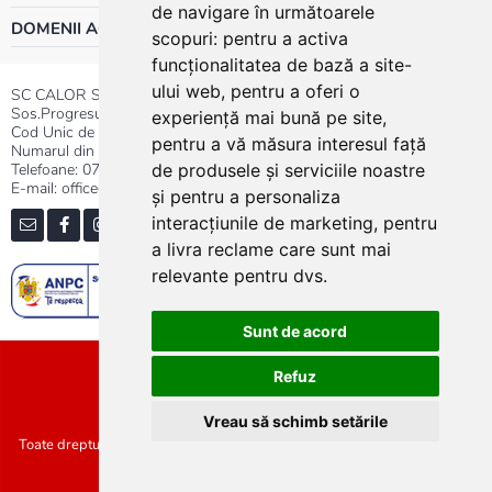
de navigare în următoarele
DOMENII ACTIVITATE
scopuri:
pentru a activa
funcționalitatea de bază a site-
ului web
,
pentru a oferi o
SC CALOR SRL
Sos.Progresului nr.30-40, Sector 5, Bucuresti
experiență mai bună pe site
,
Cod Unic de Inregistrare: RO 3004724
pentru a vă măsura interesul față
Numarul din Registrul Comertului:J40/13176/1991
Telefoane:
0737.23.44.44
|
021.411.44.44
de produsele și serviciile noastre
E-mail: office@calor.ro
și pentru a personaliza
interacțiunile de marketing
,
pentru
a livra reclame care sunt mai
relevante pentru dvs
.
Sunt de acord
Sitemap
Refuz
Vreau să schimb setările
Toate drepturile rezervate SC Calor SRL :: Copyright 2021 :: Realizat de
Concept24