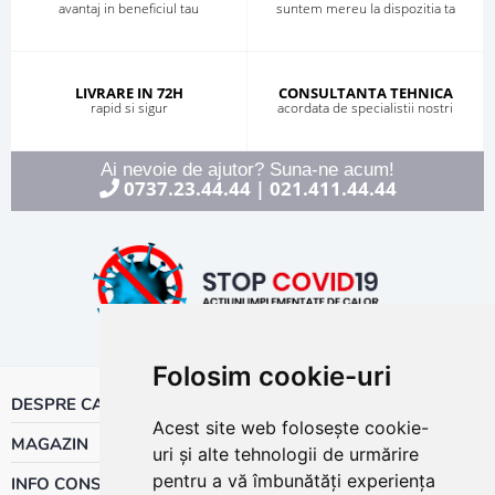
avantaj in beneficiul tau
suntem mereu la dispozitia ta
LIVRARE IN 72H
CONSULTANTA TEHNICA
rapid si sigur
acordata de specialistii nostri
Ai nevoie de ajutor? Suna-ne acum!
0737.23.44.44
021.411.44.44
|
Folosim cookie-uri
DESPRE CALOR
Acest site web folosește cookie-
MAGAZIN
uri și alte tehnologii de urmărire
pentru a vă îmbunătăți experiența
INFO CONSUMATOR