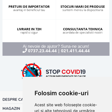
PRETURI DE IMPORTATOR
STOCURI MARI DE PRODUSE
avantaj in beneficiul tau
suntem mereu la dispozitia ta
LIVRARE IN 72H
CONSULTANTA TEHNICA
rapid si sigur
acordata de specialistii nostri
Ai nevoie de ajutor? Suna-ne acum!
0737.23.44.44
021.411.44.44
|
Folosim cookie-uri
DESPRE CALOR
Acest site web folosește cookie-
MAGAZIN
uri și alte tehnologii de urmărire