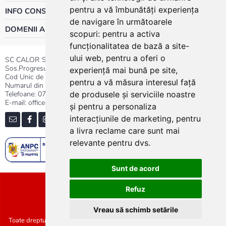
pentru a vă îmbunătăți experiența
INFO CONSUMATOR
de navigare în următoarele
DOMENII ACTIVITATE
scopuri:
pentru a activa
funcționalitatea de bază a site-
ului web
,
pentru a oferi o
SC CALOR SRL
Sos.Progresului nr.30-40, Sector 5, Bucuresti
experiență mai bună pe site
,
Cod Unic de Inregistrare: RO 3004724
pentru a vă măsura interesul față
Numarul din Registrul Comertului:J40/13176/1991
Telefoane:
0737.23.44.44
|
021.411.44.44
de produsele și serviciile noastre
E-mail: office@calor.ro
și pentru a personaliza
interacțiunile de marketing
,
pentru
a livra reclame care sunt mai
relevante pentru dvs
.
Sunt de acord
Sitemap
Refuz
Vreau să schimb setările
Toate drepturile rezervate SC Calor SRL :: Copyright 2021 :: Realizat de