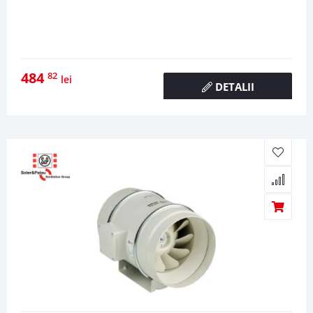
484
82
lei
DETALII