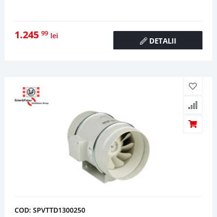
1.245
99
lei
DETALII
COD: SPVTTD1300250