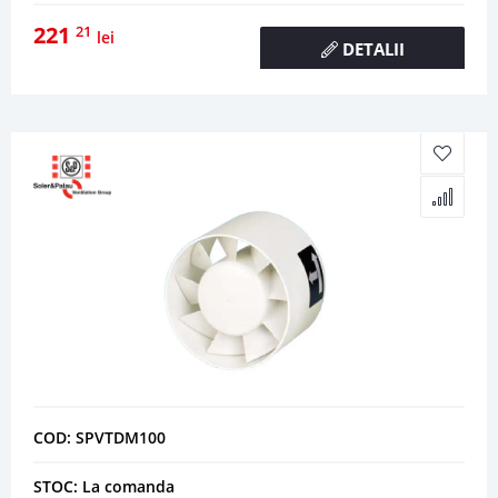
221
21
lei
DETALII
COD: SPVTDM100
STOC: La comanda