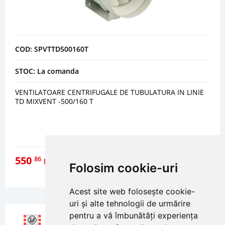
COD: SPVTTD500160T
STOC: La comanda
VENTILATOARE CENTRIFUGALE DE TUBULATURA IN LINIE
TD MIXVENT -500/160 T
550
86
lei
Folosim cookie-uri
DETALII
Acest site web folosește cookie-
uri și alte tehnologii de urmărire
pentru a vă îmbunătăți experiența