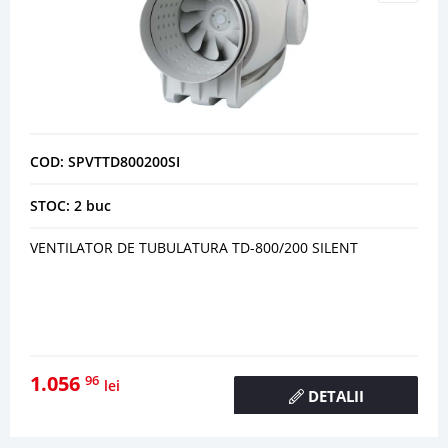
COD: SPVTTD800200SI
STOC: 2 buc
VENTILATOR DE TUBULATURA TD-800/200 SILENT
1.056
96
lei
DETALII