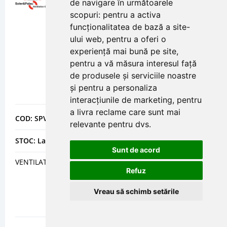
de navigare în următoarele
scopuri:
pentru a activa
funcționalitatea de bază a site-
ului web
,
pentru a oferi o
experiență mai bună pe site
,
pentru a vă măsura interesul față
de produsele și serviciile noastre
și pentru a personaliza
interacțiunile de marketing
,
pentru
a livra reclame care sunt mai
COD: SPVTVENT150LK
relevante pentru dvs
.
STOC: La comanda
Sunt de acord
VENTILATOR DE TUBULATURA VENT-150LK
Refuz
Vreau să schimb setările