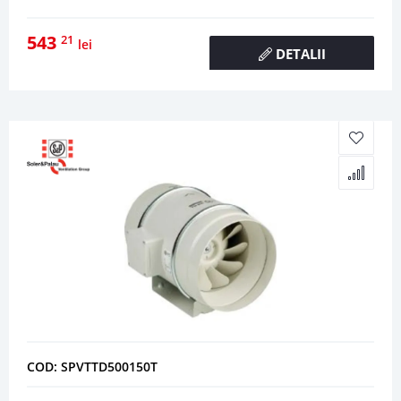
543
21
lei
DETALII
COD: SPVTTD500150T