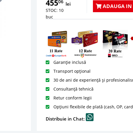
455
06
lei
ADAUGA IN
STOC: 10
buc
Garanție inclusă
Transport opțional
30 de ani de experiență și profesionali
Consultanță tehnică
Retur conform legii
Opțiuni flexibile de plată (cash, OP, car
Distribuie in Chat: