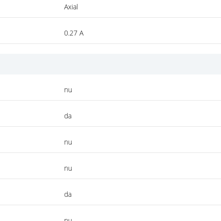
Axial
0.27 A
nu
da
nu
nu
da
nu