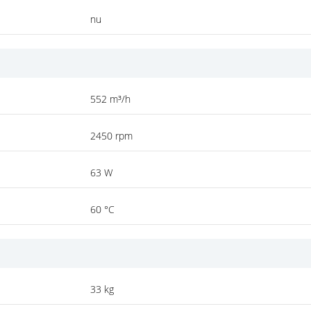
nu
552 m³/h
2450 rpm
63 W
60 °C
33 kg