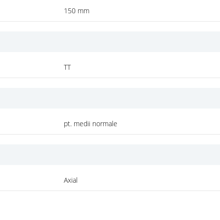
150 mm
TT
pt. medii normale
Axial