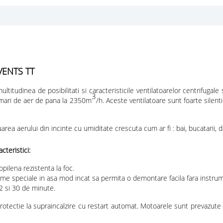
VENTS TT
itudinea de posibilitati si caracteristicile ventilatoarelor centrifugale 
3
 mari de aer de pana la 2350m
/h. Aceste ventilatoare sunt foarte silen
area aerului din incinte cu umiditate crescuta cum ar fi : bai, bucatarii,
teristici:
opilena rezistenta la foc.
leme speciale in asa mod incat sa permita o demontare facila fara instrum
 2 si 30 de minute.
otectie la supraincalzire cu restart automat. Motoarele sunt prevazute c