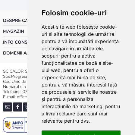
Folosim cookie-uri
DESPRE CALOR
Acest site web folosește cookie-
MAGAZIN
uri și alte tehnologii de urmărire
pentru a vă îmbunătăți experiența
INFO CONSUMATOR
de navigare în următoarele
DOMENII ACTIVITATE
scopuri:
pentru a activa
funcționalitatea de bază a site-
ului web
,
pentru a oferi o
SC CALOR SRL
Sos.Progresului nr.30-40, Sector 5, Bucuresti
experiență mai bună pe site
,
Cod Unic de Inregistrare: RO 3004724
pentru a vă măsura interesul față
Numarul din Registrul Comertului:J40/13176/1991
Telefoane:
0737.23.44.44
|
021.411.44.44
de produsele și serviciile noastre
E-mail: office@calor.ro
și pentru a personaliza
interacțiunile de marketing
,
pentru
a livra reclame care sunt mai
relevante pentru dvs
.