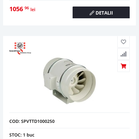
1056
96
lei
DETALII
COD: SPVTTD1000250
STOC: 1 buc