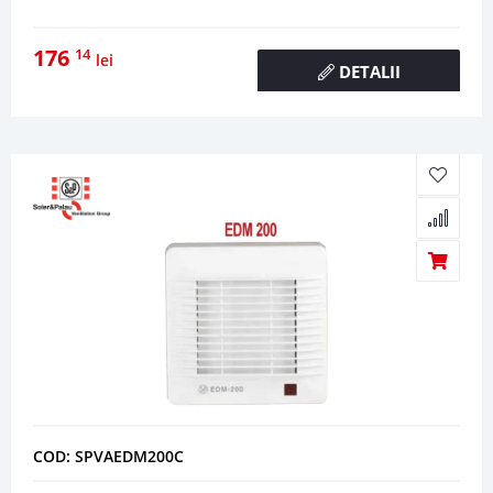
176
14
lei
DETALII
COD: SPVAEDM200C