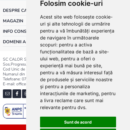
Folosim cookie-uri
DESPRE CALOR
Acest site web folosește cookie-
MAGAZIN
uri și alte tehnologii de urmărire
pentru a vă îmbunătăți experiența
INFO CONSUMATOR
de navigare în următoarele
DOMENII ACTIVITATE
scopuri:
pentru a activa
funcționalitatea de bază a site-
ului web
,
pentru a oferi o
SC CALOR SRL
Sos.Progresului nr.30-40, Sector 5, Bucuresti
experiență mai bună pe site
,
Cod Unic de Inregistrare: RO 3004724
pentru a vă măsura interesul față
Numarul din Registrul Comertului:J40/13176/1991
Telefoane:
0737.23.44.44
|
021.411.44.44
de produsele și serviciile noastre
E-mail: office@calor.ro
și pentru a personaliza
interacțiunile de marketing
,
pentru
a livra reclame care sunt mai
relevante pentru dvs
.
Sunt de acord