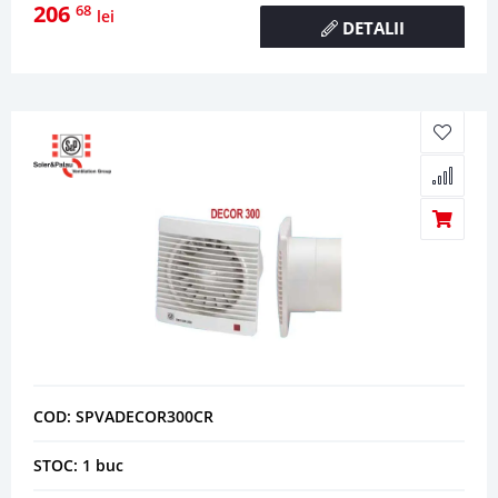
206
68
lei
DETALII
COD: SPVADECOR300CR
STOC: 1 buc