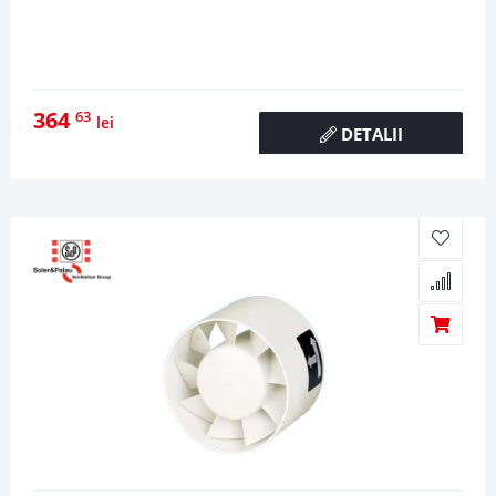
364
63
lei
DETALII