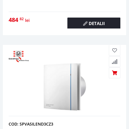
484
82
lei
DETALII
COD: SPVASILEND3CZ3