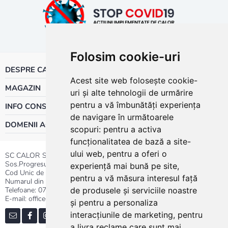
Folosim cookie-uri
DESPRE CALOR
Acest site web folosește cookie-
MAGAZIN
uri și alte tehnologii de urmărire
pentru a vă îmbunătăți experiența
INFO CONSUMATOR
de navigare în următoarele
DOMENII ACTIVITATE
scopuri:
pentru a activa
funcționalitatea de bază a site-
ului web
,
pentru a oferi o
SC CALOR SRL
Sos.Progresului nr.30-40, Sector 5, Bucuresti
experiență mai bună pe site
,
Cod Unic de Inregistrare: RO 3004724
pentru a vă măsura interesul față
Numarul din Registrul Comertului:J40/13176/1991
Telefoane:
0737.23.44.44
|
021.411.44.44
de produsele și serviciile noastre
E-mail: office@calor.ro
și pentru a personaliza
interacțiunile de marketing
,
pentru
a livra reclame care sunt mai