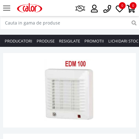
0
0
PRODUCATORI
PRODUSE
RESIGILATE
PROMOTII
LICHIDARI STOC