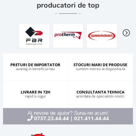
producatori de top
PRETURI DE IMPORTATOR
STOCURI MARI DE PRODUSE
avantaj in beneficiul tau
suntem mereu la dispozitia ta
LIVRARE IN 72H
CONSULTANTA TEHNICA
rapid si sigur
acordata de specialistii nostri
Ai nevoie de ajutor? Suna-ne acum!
0737.23.44.44
021.411.44.44
|