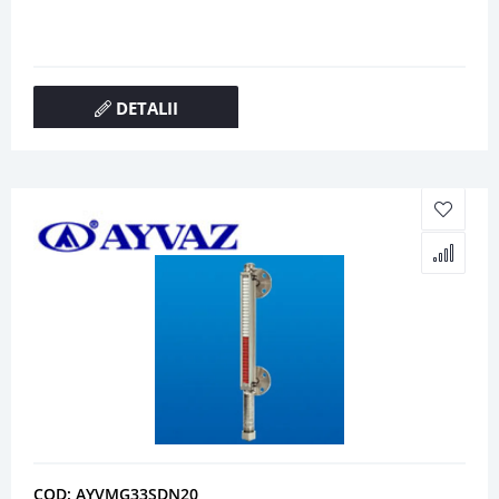
DETALII
COD: AYVMG33SDN20