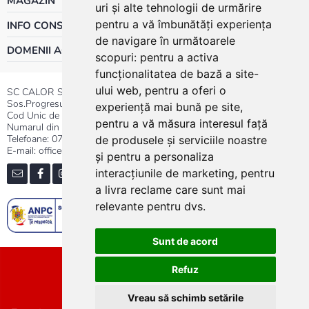
MAGAZIN
uri și alte tehnologii de urmărire
pentru a vă îmbunătăți experiența
INFO CONSUMATOR
de navigare în următoarele
DOMENII ACTIVITATE
scopuri:
pentru a activa
funcționalitatea de bază a site-
ului web
,
pentru a oferi o
SC CALOR SRL
Sos.Progresului nr.30-40, Sector 5, Bucuresti
experiență mai bună pe site
,
Cod Unic de Inregistrare: RO 3004724
pentru a vă măsura interesul față
Numarul din Registrul Comertului:J40/13176/1991
Telefoane:
0737.23.44.44
|
021.411.44.44
de produsele și serviciile noastre
E-mail: office@calor.ro
și pentru a personaliza
interacțiunile de marketing
,
pentru
a livra reclame care sunt mai
relevante pentru dvs
.
Sunt de acord
Sitemap
Refuz
Vreau să schimb setările