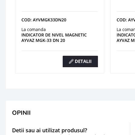
COD: AYVMGK33DN20
COD: A
La comanda
La coma
INDICATOR DE NIVEL MAGNETIC
INDICAT
AYVAZ MGK-33 DN 20
AYVAZ M
DETALII
OPINII
Detii sau ai utilizat produsul?