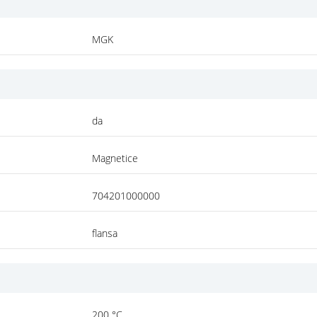
MGK
da
Magnetice
704201000000
flansa
200 °C