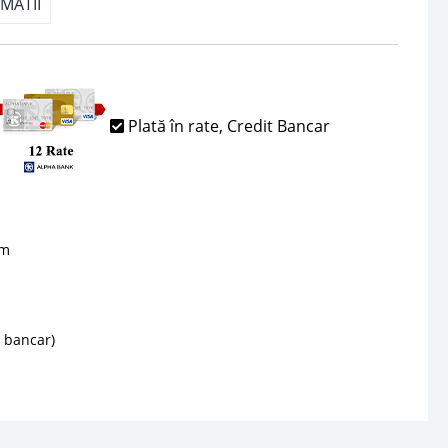
MATII
Plată în rate, Credit Bancar
sm
d bancar)