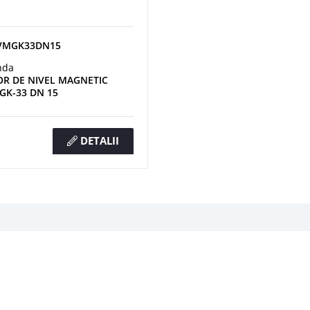
YVMGK33DN15
nda
OR DE NIVEL MAGNETIC
GK-33 DN 15
DETALII