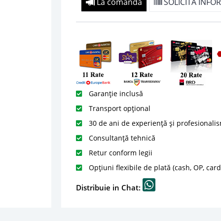
La comanda
SOLICITA INFOR
Garanție inclusă
Transport opțional
30 de ani de experiență și profesionali
Consultanță tehnică
Retur conform legii
Opțiuni flexibile de plată (cash, OP, car
Distribuie in Chat: