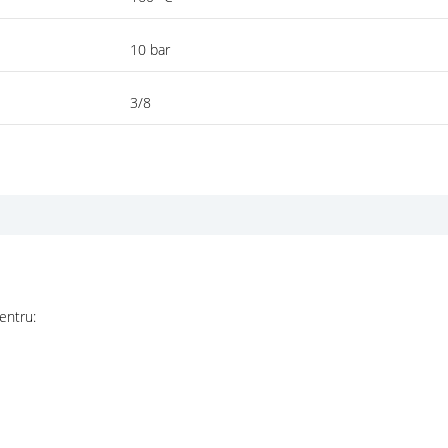
10 bar
3/8
entru: