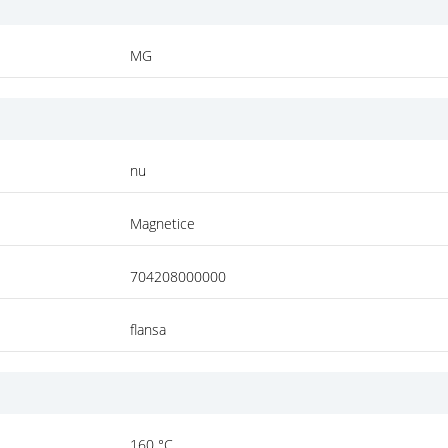
MG
nu
Magnetice
704208000000
flansa
160 °C