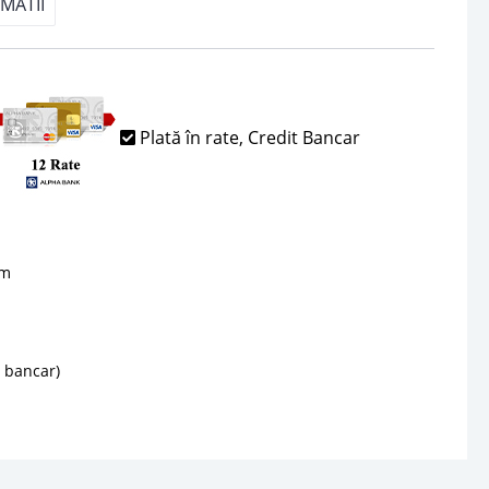
MATII
Plată în rate, Credit Bancar
sm
d bancar)