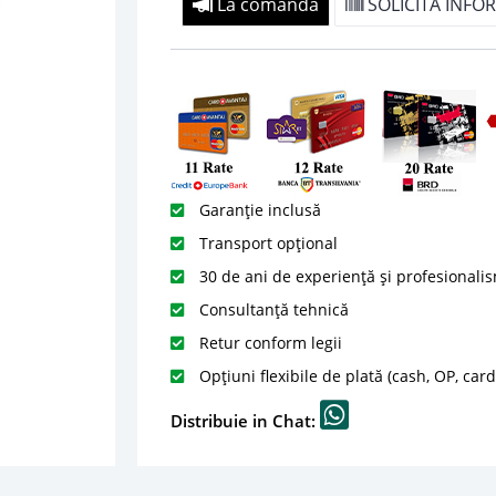
La comanda
SOLICITA INFOR
Garanție inclusă
Transport opțional
30 de ani de experiență și profesionali
Consultanță tehnică
Retur conform legii
Opțiuni flexibile de plată (cash, OP, car
Distribuie in Chat: