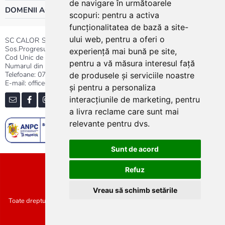
de navigare în următoarele
DOMENII ACTIVITATE
scopuri:
pentru a activa
funcționalitatea de bază a site-
ului web
,
pentru a oferi o
SC CALOR SRL
Sos.Progresului nr.30-40, Sector 5, Bucuresti
experiență mai bună pe site
,
Cod Unic de Inregistrare: RO 3004724
pentru a vă măsura interesul față
Numarul din Registrul Comertului:J40/13176/1991
Telefoane:
0737.23.44.44
|
021.411.44.44
de produsele și serviciile noastre
E-mail: office@calor.ro
și pentru a personaliza
interacțiunile de marketing
,
pentru
a livra reclame care sunt mai
relevante pentru dvs
.
Sunt de acord
Sitemap
Refuz
Vreau să schimb setările
Toate drepturile rezervate SC Calor SRL :: Copyright 2021 :: Realizat de
Concept24