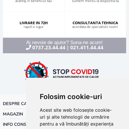
avantaj in beneficiul tau
suntem mereu la dispozitia ta
LIVRARE IN 72H
CONSULTANTA TEHNICA
rapid si sigur
acordata de specialistii nostri
Ai nevoie de ajutor? Suna-ne acum!
0737.23.44.44
021.411.44.44
|
Folosim cookie-uri
DESPRE CALOR
Acest site web folosește cookie-
MAGAZIN
uri și alte tehnologii de urmărire
pentru a vă îmbunătăți experiența
INFO CONSUMATOR