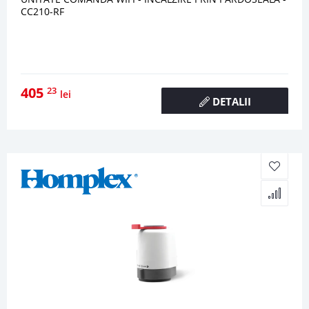
CC210-RF
405
23
lei
DETALII