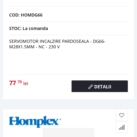
COD: HOMDG66
STOC: La comanda
SERVOMOTOR INCALZIRE PARDOSEALA - DG66-
M28X1.5MM - NC - 230 V
77
79
lei
DETALII