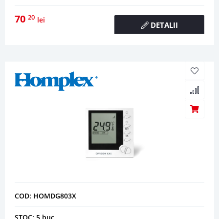
70
20
lei
DETALII
COD: HOMDG803X
STOC: 5 buc