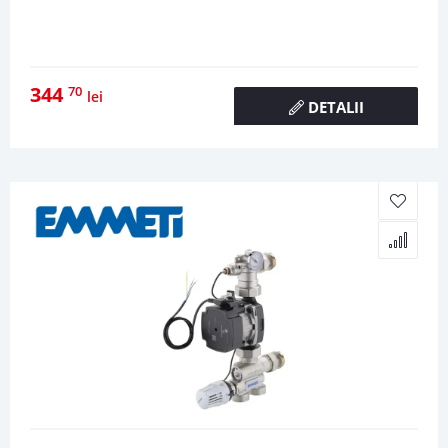
344
70
lei
DETALII