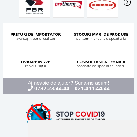
PRETURI DE IMPORTATOR
STOCURI MARI DE PRODUSE
avantaj in beneficiul tau
suntem mereu la dispozitia ta
LIVRARE IN 72H
CONSULTANTA TEHNICA
rapid si sigur
acordata de specialistii nostri
Ai nevoie de ajutor? Suna-ne acum!
0737.23.44.44
021.411.44.44
|