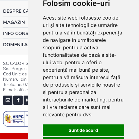
Folosim cookie-uri
DESPRE CALOR
Acest site web folosește cookie-
MAGAZIN
uri și alte tehnologii de urmărire
pentru a vă îmbunătăți experiența
INFO CONSUMATOR
de navigare în următoarele
DOMENII ACTIVITATE
scopuri:
pentru a activa
funcționalitatea de bază a site-
ului web
,
pentru a oferi o
SC CALOR SRL
Sos.Progresului nr.30-40, Sector 5, Bucuresti
experiență mai bună pe site
,
Cod Unic de Inregistrare: RO 3004724
pentru a vă măsura interesul față
Numarul din Registrul Comertului:J40/13176/1991
Telefoane:
0737.23.44.44
|
021.411.44.44
de produsele și serviciile noastre
E-mail: office@calor.ro
și pentru a personaliza
interacțiunile de marketing
,
pentru
a livra reclame care sunt mai
relevante pentru dvs
.
Sunt de acord