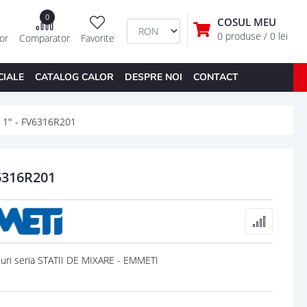
0
COSUL MEU
0 produse
/ 0 lei
tor
Comparator
Favorite
CIALE
CATALOG CALOR
DESPRE NOI
CONTACT
1" - FV6316R201
6316R201
ri seria STATII DE MIXARE - EMMETI