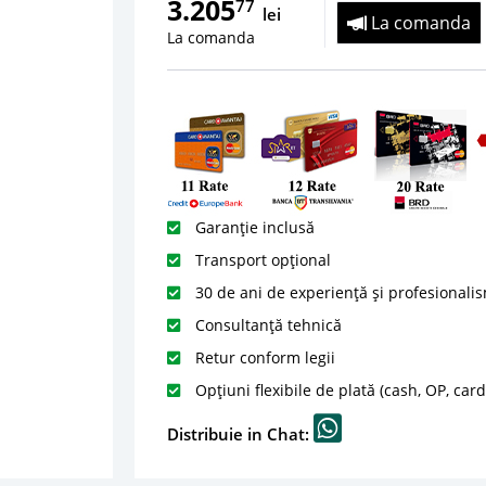
3.205
77
lei
La comanda
La comanda
Garanție inclusă
Transport opțional
30 de ani de experiență și profesionali
Consultanță tehnică
Retur conform legii
Opțiuni flexibile de plată (cash, OP, car
Distribuie in Chat: