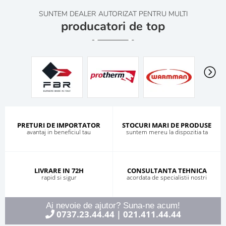
SUNTEM DEALER AUTORIZAT PENTRU MULTI
producatori de top
PRETURI DE IMPORTATOR
STOCURI MARI DE PRODUSE
avantaj in beneficiul tau
suntem mereu la dispozitia ta
LIVRARE IN 72H
CONSULTANTA TEHNICA
rapid si sigur
acordata de specialistii nostri
Ai nevoie de ajutor? Suna-ne acum!
0737.23.44.44
021.411.44.44
|