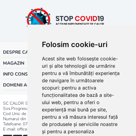
Folosim cookie-uri
DESPRE CALOR
Acest site web folosește cookie-
MAGAZIN
uri și alte tehnologii de urmărire
pentru a vă îmbunătăți experiența
INFO CONSUMATOR
de navigare în următoarele
DOMENII ACTIVITATE
scopuri:
pentru a activa
funcționalitatea de bază a site-
ului web
,
pentru a oferi o
SC CALOR SRL
Sos.Progresului nr.30-40, Sector 5, Bucuresti
experiență mai bună pe site
,
Cod Unic de Inregistrare: RO 3004724
pentru a vă măsura interesul față
Numarul din Registrul Comertului:J40/13176/1991
Telefoane:
0737.23.44.44
|
021.411.44.44
de produsele și serviciile noastre
E-mail: office@calor.ro
și pentru a personaliza