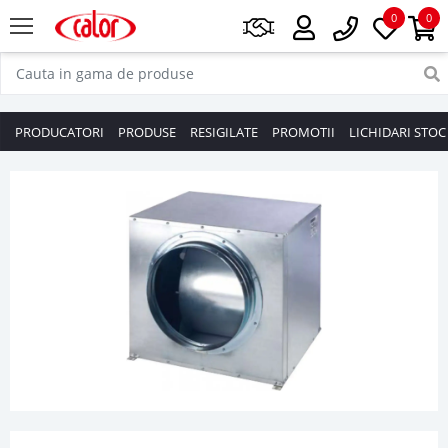
0
0
PRODUCATORI
PRODUSE
RESIGILATE
PROMOTII
LICHIDARI STOC