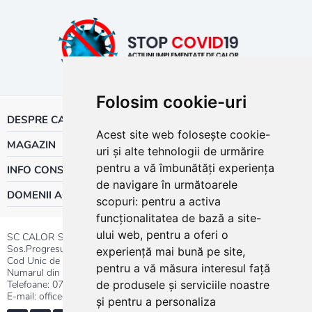
Folosim cookie-uri
DESPRE CALOR
Acest site web folosește cookie-
MAGAZIN
uri și alte tehnologii de urmărire
pentru a vă îmbunătăți experiența
INFO CONSUMATOR
de navigare în următoarele
DOMENII ACTIVITATE
scopuri:
pentru a activa
funcționalitatea de bază a site-
ului web
,
pentru a oferi o
SC CALOR SRL
Sos.Progresului nr.30-40, Sector 5, Bucuresti
experiență mai bună pe site
,
Cod Unic de Inregistrare: RO 3004724
pentru a vă măsura interesul față
Numarul din Registrul Comertului:J40/13176/1991
Telefoane:
0737.23.44.44
|
021.411.44.44
de produsele și serviciile noastre
E-mail: office@calor.ro
și pentru a personaliza