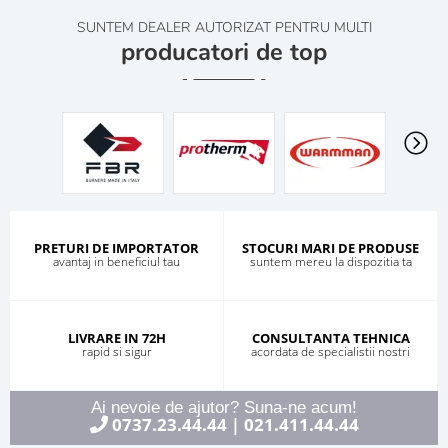
SUNTEM DEALER AUTORIZAT PENTRU MULTI
producatori de top
PRETURI DE IMPORTATOR
STOCURI MARI DE PRODUSE
avantaj in beneficiul tau
suntem mereu la dispozitia ta
LIVRARE IN 72H
CONSULTANTA TEHNICA
rapid si sigur
acordata de specialistii nostri
Ai nevoie de ajutor? Suna-ne acum!
0737.23.44.44
021.411.44.44
|