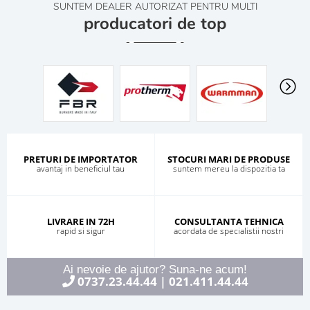
SUNTEM DEALER AUTORIZAT PENTRU MULTI
producatori de top
PRETURI DE IMPORTATOR
STOCURI MARI DE PRODUSE
avantaj in beneficiul tau
suntem mereu la dispozitia ta
LIVRARE IN 72H
CONSULTANTA TEHNICA
rapid si sigur
acordata de specialistii nostri
Ai nevoie de ajutor? Suna-ne acum!
0737.23.44.44
021.411.44.44
|