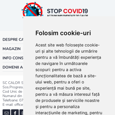
Folosim cookie-uri
DESPRE CALOR
Acest site web folosește cookie-
MAGAZIN
uri și alte tehnologii de urmărire
pentru a vă îmbunătăți experiența
INFO CONSUMATOR
de navigare în următoarele
DOMENII ACTIVITATE
scopuri:
pentru a activa
funcționalitatea de bază a site-
ului web
,
pentru a oferi o
SC CALOR SRL
Sos.Progresului nr.30-40, Sector 5, Bucuresti
experiență mai bună pe site
,
Cod Unic de Inregistrare: RO 3004724
pentru a vă măsura interesul față
Numarul din Registrul Comertului:J40/13176/1991
Telefoane:
0737.23.44.44
|
021.411.44.44
de produsele și serviciile noastre
E-mail: office@calor.ro
și pentru a personaliza
interacțiunile de marketing
,
pentru