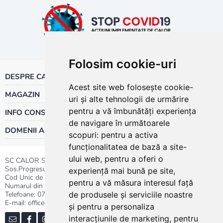
Folosim cookie-uri
DESPRE CALOR
Acest site web folosește cookie-
MAGAZIN
uri și alte tehnologii de urmărire
pentru a vă îmbunătăți experiența
INFO CONSUMATOR
de navigare în următoarele
DOMENII ACTIVITATE
scopuri:
pentru a activa
funcționalitatea de bază a site-
ului web
,
pentru a oferi o
SC CALOR SRL
Sos.Progresului nr.30-40, Sector 5, Bucuresti
experiență mai bună pe site
,
Cod Unic de Inregistrare: RO 3004724
pentru a vă măsura interesul față
Numarul din Registrul Comertului:J40/13176/1991
Telefoane:
0737.23.44.44
|
021.411.44.44
de produsele și serviciile noastre
E-mail: office@calor.ro
și pentru a personaliza
interacțiunile de marketing
,
pentru