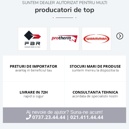
SUNTEM DEALER AUTORIZAT PENTRU MULTI
producatori de top
PRETURI DE IMPORTATOR
STOCURI MARI DE PRODUSE
avantaj in beneficiul tau
suntem mereu la dispozitia ta
LIVRARE IN 72H
CONSULTANTA TEHNICA
rapid si sigur
acordata de specialistii nostri
Ai nevoie de ajutor? Suna-ne acum!
0737.23.44.44
021.411.44.44
|