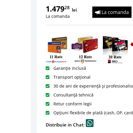
1.479
28
lei
La comanda
La comanda
Garanție inclusă
Transport opțional
30 de ani de experiență și profesionali
Consultanță tehnică
Retur conform legii
Opțiuni flexibile de plată (cash, OP, car
Distribuie in Chat: