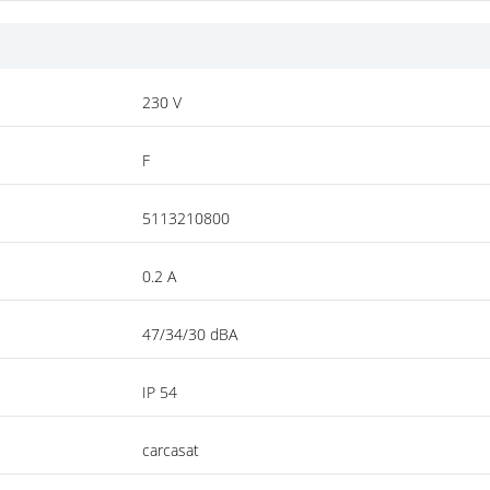
230 V
F
5113210800
0.2 A
47/34/30 dBA
IP 54
carcasat