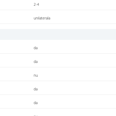
2-4
unilaterala
da
da
nu
da
da