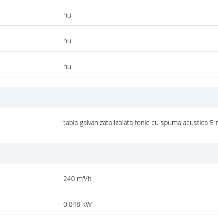
nu
nu
nu
tabla galvanizata izolata fonic cu spuma acustica 
240 m³/h
0.048 kW