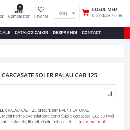
0
COSUL MEU
0 produse
/ 0 lei
tor
Comparator
Favorite
CIALE
CATALOG CALOR
DESPRE NOI
CONTACT
 CARCASATE SOLER PALAU CAB 125
R PALAU CAB 125 preturi, seria VENTILATOARE
ii normaleVentilatoare centrifugale carcasate CAB cu nivel
te, cafenele, librarii, cladiri publice, etc.
citeste mai mult