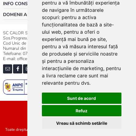
pentru a vă îmbunătăți experiența
INFO CONSUMATOR
de navigare în următoarele
DOMENII ACTIVITATE
scopuri:
pentru a activa
funcționalitatea de bază a site-
ului web
,
pentru a oferi o
SC CALOR SRL
Sos.Progresului nr.30-40, Sector 5, Bucuresti
experiență mai bună pe site
,
Cod Unic de Inregistrare: RO 3004724
pentru a vă măsura interesul față
Numarul din Registrul Comertului:J40/13176/1991
Telefoane:
0737.23.44.44
|
021.411.44.44
de produsele și serviciile noastre
E-mail: office@calor.ro
și pentru a personaliza
interacțiunile de marketing
,
pentru
a livra reclame care sunt mai
relevante pentru dvs
.
Sunt de acord
Sitemap
Refuz
Vreau să schimb setările
Toate drepturile rezervate SC Calor SRL :: Copyright 2021 :: Realizat de
Concept24