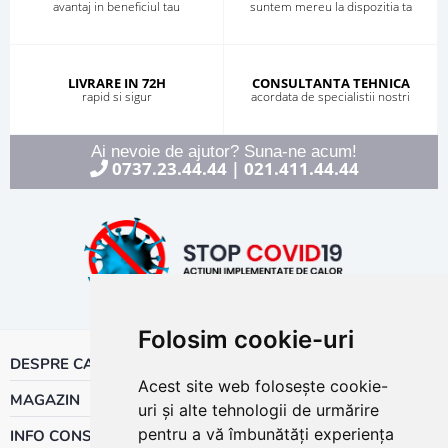
avantaj in beneficiul tau
suntem mereu la dispozitia ta
LIVRARE IN 72H
CONSULTANTA TEHNICA
rapid si sigur
acordata de specialistii nostri
Ai nevoie de ajutor? Suna-ne acum!
0737.23.44.44
021.411.44.44
|
Folosim cookie-uri
DESPRE CALOR
Acest site web folosește cookie-
MAGAZIN
uri și alte tehnologii de urmărire
pentru a vă îmbunătăți experiența
INFO CONSUMATOR