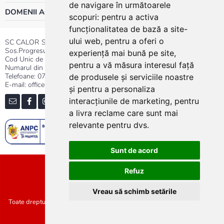
de navigare în următoarele
DOMENII ACTIVITATE
scopuri:
pentru a activa
funcționalitatea de bază a site-
ului web
,
pentru a oferi o
SC CALOR SRL
Sos.Progresului nr.30-40, Sector 5, Bucuresti
experiență mai bună pe site
,
Cod Unic de Inregistrare: RO 3004724
pentru a vă măsura interesul față
Numarul din Registrul Comertului:J40/13176/1991
Telefoane:
0737.23.44.44
|
021.411.44.44
de produsele și serviciile noastre
E-mail: office@calor.ro
și pentru a personaliza
interacțiunile de marketing
,
pentru
a livra reclame care sunt mai
relevante pentru dvs
.
Sunt de acord
Sitemap
Refuz
Vreau să schimb setările
Toate drepturile rezervate SC Calor SRL :: Copyright 2021 :: Realizat de
Concept24