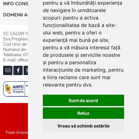
pentru a vă îmbunătăți experiența
INFO CONSUMATOR
de navigare în următoarele
DOMENII ACTIVITATE
scopuri:
pentru a activa
funcționalitatea de bază a site-
ului web
,
pentru a oferi o
SC CALOR SRL
Sos.Progresului nr.30-40, Sector 5, Bucuresti
experiență mai bună pe site
,
Cod Unic de Inregistrare: RO 3004724
pentru a vă măsura interesul față
Numarul din Registrul Comertului:J40/13176/1991
Telefoane:
0737.23.44.44
|
021.411.44.44
de produsele și serviciile noastre
E-mail: office@calor.ro
și pentru a personaliza
interacțiunile de marketing
,
pentru
a livra reclame care sunt mai
relevante pentru dvs
.
Sunt de acord
Sitemap
Refuz
Vreau să schimb setările
Toate drepturile rezervate SC Calor SRL :: Copyright 2021 :: Realizat de
Concept24