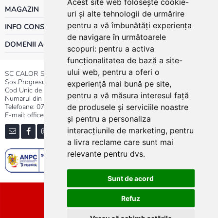
Acest site web folosește cookie-
MAGAZIN
uri și alte tehnologii de urmărire
pentru a vă îmbunătăți experiența
INFO CONSUMATOR
de navigare în următoarele
DOMENII ACTIVITATE
scopuri:
pentru a activa
funcționalitatea de bază a site-
ului web
,
pentru a oferi o
SC CALOR SRL
Sos.Progresului nr.30-40, Sector 5, Bucuresti
experiență mai bună pe site
,
Cod Unic de Inregistrare: RO 3004724
pentru a vă măsura interesul față
Numarul din Registrul Comertului:J40/13176/1991
Telefoane:
0737.23.44.44
|
021.411.44.44
de produsele și serviciile noastre
E-mail: office@calor.ro
și pentru a personaliza
interacțiunile de marketing
,
pentru
a livra reclame care sunt mai
relevante pentru dvs
.
Sunt de acord
Sitemap
Refuz