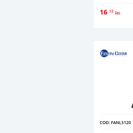
Regulatoare de nivel
(7)
16
12
Regulatoare de temperatura
lei
(6)
Relee termice
(19)
Sonde de temperatura
(7)
Termostate
(16)
Umidostate
(1)
Umidostate piscina
(1)
Vane cu 2 cai
(29)
COD: FANLS120