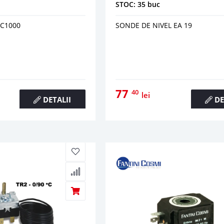
STOC: 35 buc
TC1000
SONDE DE NIVEL EA 19
77
40
lei
DETALII
DE