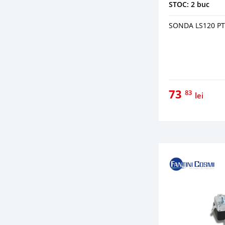
STOC: 2 buc
SONDA LS120 P
73
83
lei