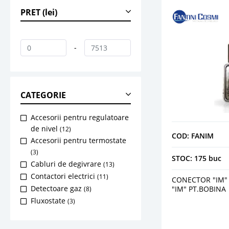
PRET (lei)
-
CATEGORIE
Accesorii pentru regulatoare
de nivel
(12)
COD: FANIM
Accesorii pentru termostate
(3)
STOC: 175 buc
Cabluri de degivrare
(13)
Contactori electrici
(11)
CONECTOR "IM"
Detectoare gaz
"IM" PT.BOBINA
(8)
Fluxostate
(3)
Presostate
(16)
Programatoare orare
(1)