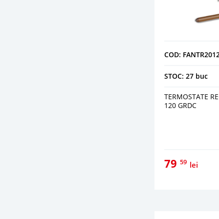
COD: FANTR201
STOC: 27 buc
TERMOSTATE REG
120 GRDC
79
59
lei