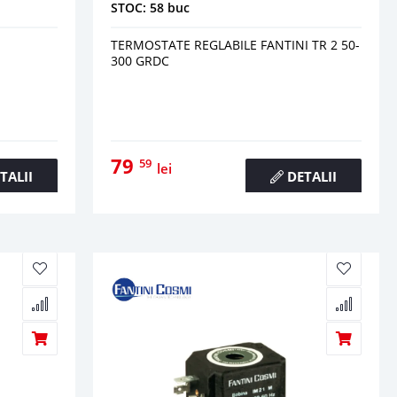
STOC: 58 buc
TERMOSTATE REGLABILE FANTINI TR 2 50-
300 GRDC
79
59
lei
TALII
DETALII