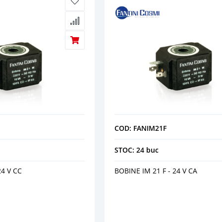
COD: FANIM21F
STOC: 24 buc
24 V CC
BOBINE IM 21 F - 24 V CA