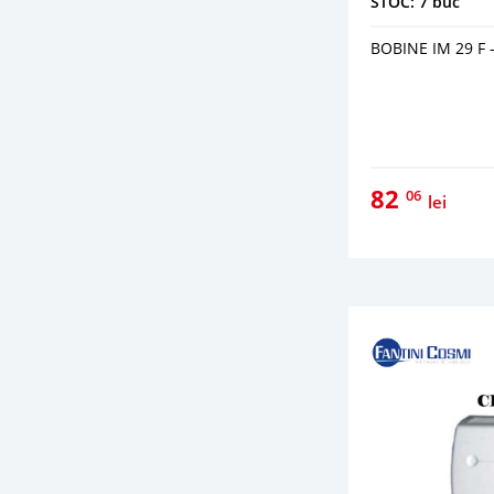
STOC: 7 buc
BOBINE IM 29 F -
82
06
lei