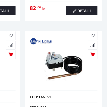
82
06
lei
TALII
DETALII
COD: FANLS1