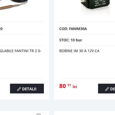
20
COD: FANIM30A
STOC: 10 buc
LABILE FANTINI TR 2 0-
BOBINE IM 30 A 12V CA
80
51
lei
DETALII
DE