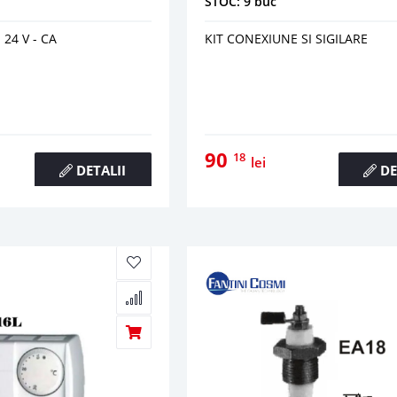
STOC: 9 buc
 24 V - CA
KIT CONEXIUNE SI SIGILARE
90
18
lei
DETALII
DE