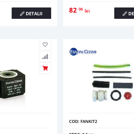
82
06
lei
DETALII
DE
COD: FANKIT2