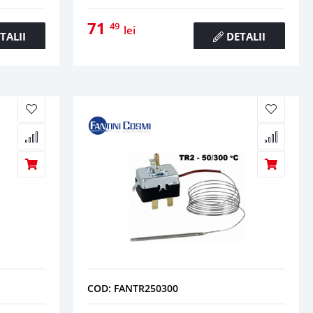
71
49
lei
TALII
DETALII
COD: FANTR250300