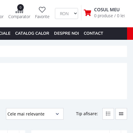
0
COSUL MEU
0 produse
/ 0 lei
tor
Comparator
Favorite
CIALE
CATALOG CALOR
DESPRE NOI
CONTACT
Tip afisare: