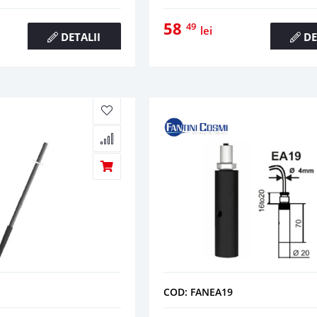
58
49
lei
DETALII
DE
COD: FANEA19