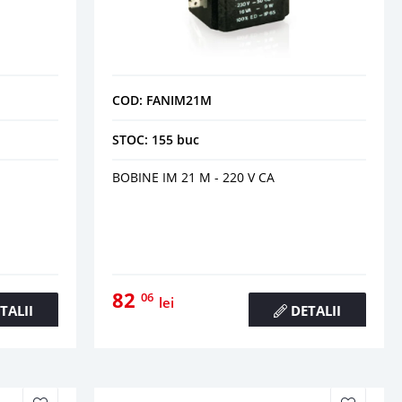
COD: FANIM21M
STOC: 155 buc
BOBINE IM 21 M - 220 V CA
82
06
lei
TALII
DETALII