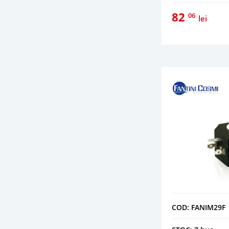
82
06
lei
COD: FANIM29F