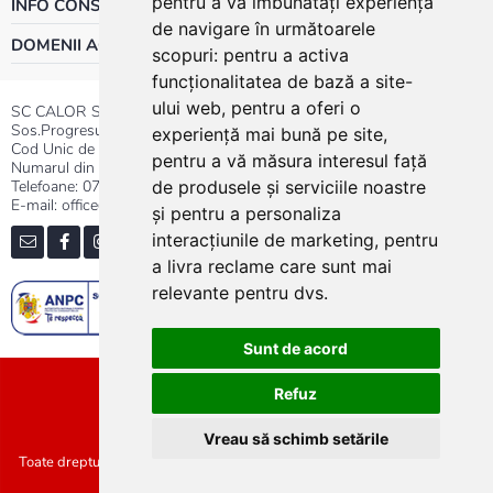
pentru a vă îmbunătăți experiența
INFO CONSUMATOR
de navigare în următoarele
DOMENII ACTIVITATE
scopuri:
pentru a activa
funcționalitatea de bază a site-
ului web
,
pentru a oferi o
SC CALOR SRL
Sos.Progresului nr.30-40, Sector 5, Bucuresti
experiență mai bună pe site
,
Cod Unic de Inregistrare: RO 3004724
pentru a vă măsura interesul față
Numarul din Registrul Comertului:J40/13176/1991
Telefoane:
0737.23.44.44
|
021.411.44.44
de produsele și serviciile noastre
E-mail: office@calor.ro
și pentru a personaliza
interacțiunile de marketing
,
pentru
a livra reclame care sunt mai
relevante pentru dvs
.
Sunt de acord
Sitemap
Refuz
Vreau să schimb setările
Toate drepturile rezervate SC Calor SRL :: Copyright 2021 :: Realizat de
Concept24