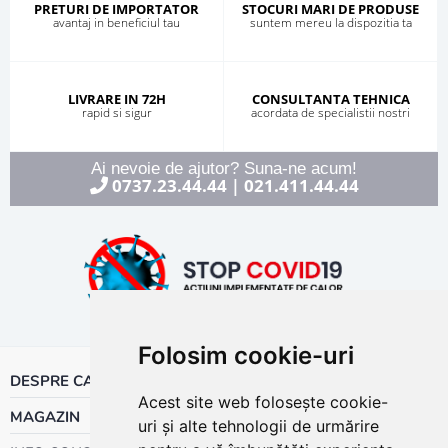
PRETURI DE IMPORTATOR
STOCURI MARI DE PRODUSE
avantaj in beneficiul tau
suntem mereu la dispozitia ta
LIVRARE IN 72H
CONSULTANTA TEHNICA
rapid si sigur
acordata de specialistii nostri
Ai nevoie de ajutor? Suna-ne acum!
0737.23.44.44
021.411.44.44
|
Folosim cookie-uri
DESPRE CALOR
Acest site web folosește cookie-
MAGAZIN
uri și alte tehnologii de urmărire