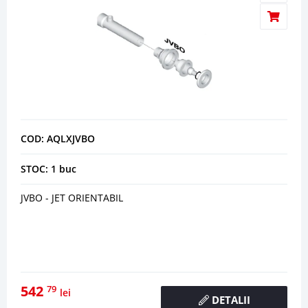
COD: AQLXJVBO
STOC: 1 buc
JVBO - JET ORIENTABIL
542
79
lei
DETALII