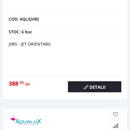
COD: AQLXJVBS
STOC: 6 buc
JVBS - JET ORIENTABIL
388
65
lei
DETALII