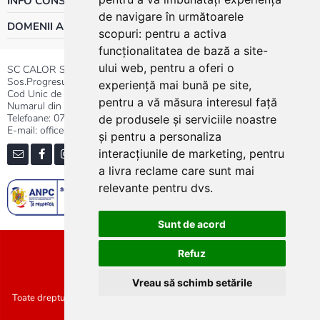
INFO CONSUMATOR
de navigare în următoarele
DOMENII ACTIVITATE
scopuri:
pentru a activa
funcționalitatea de bază a site-
ului web
,
pentru a oferi o
SC CALOR SRL
Sos.Progresului nr.30-40, Sector 5, Bucuresti
experiență mai bună pe site
,
Cod Unic de Inregistrare: RO 3004724
pentru a vă măsura interesul față
Numarul din Registrul Comertului:J40/13176/1991
Telefoane:
0737.23.44.44
|
021.411.44.44
de produsele și serviciile noastre
E-mail: office@calor.ro
și pentru a personaliza
interacțiunile de marketing
,
pentru
a livra reclame care sunt mai
relevante pentru dvs
.
Sunt de acord
Sitemap
Refuz
Vreau să schimb setările
Toate drepturile rezervate SC Calor SRL :: Copyright 2021 :: Realizat de
Concept24