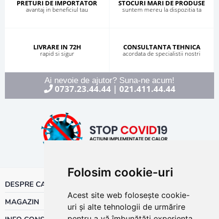
PRETURI DE IMPORTATOR
STOCURI MARI DE PRODUSE
avantaj in beneficiul tau
suntem mereu la dispozitia ta
LIVRARE IN 72H
CONSULTANTA TEHNICA
rapid si sigur
acordata de specialistii nostri
Ai nevoie de ajutor? Suna-ne acum!
0737.23.44.44
021.411.44.44
|
Folosim cookie-uri
DESPRE CALOR
Acest site web folosește cookie-
MAGAZIN
uri și alte tehnologii de urmărire
pentru a vă îmbunătăți experiența