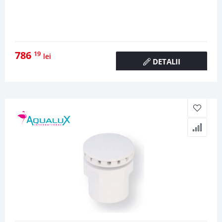
786
19
lei
DETALII