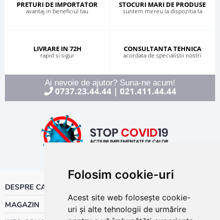
PRETURI DE IMPORTATOR
STOCURI MARI DE PRODUSE
avantaj in beneficiul tau
suntem mereu la dispozitia ta
LIVRARE IN 72H
CONSULTANTA TEHNICA
rapid si sigur
acordata de specialistii nostri
Ai nevoie de ajutor? Suna-ne acum!
0737.23.44.44
021.411.44.44
|
Folosim cookie-uri
DESPRE CALOR
Acest site web folosește cookie-
MAGAZIN
uri și alte tehnologii de urmărire