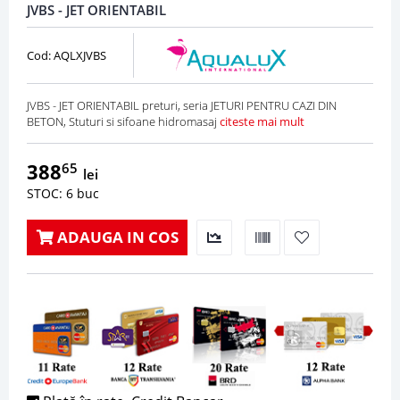
JVBS - JET ORIENTABIL
Cod: AQLXJVBS
JVBS - JET ORIENTABIL preturi, seria JETURI PENTRU CAZI DIN
BETON, Stuturi si sifoane hidromasaj
citeste mai mult
388
65
lei
STOC: 6 buc
ADAUGA IN COS