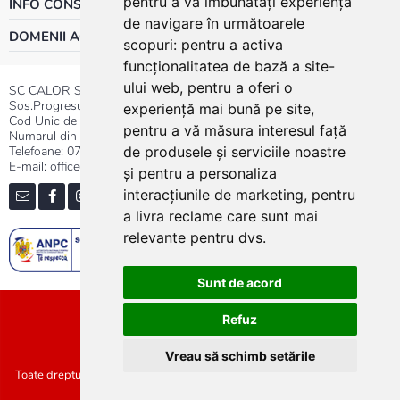
pentru a vă îmbunătăți experiența
INFO CONSUMATOR
de navigare în următoarele
DOMENII ACTIVITATE
scopuri:
pentru a activa
funcționalitatea de bază a site-
ului web
,
pentru a oferi o
SC CALOR SRL
Sos.Progresului nr.30-40, Sector 5, Bucuresti
experiență mai bună pe site
,
Cod Unic de Inregistrare: RO 3004724
pentru a vă măsura interesul față
Numarul din Registrul Comertului:J40/13176/1991
Telefoane:
0737.23.44.44
|
021.411.44.44
de produsele și serviciile noastre
E-mail: office@calor.ro
și pentru a personaliza
interacțiunile de marketing
,
pentru
a livra reclame care sunt mai
relevante pentru dvs
.
Sunt de acord
Sitemap
Refuz
Vreau să schimb setările
Toate drepturile rezervate SC Calor SRL :: Copyright 2021 :: Realizat de
Concept24