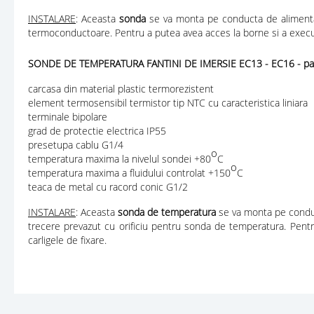
INSTALARE
: Aceasta
sonda
se va monta pe conducta de alimentar
termoconductoare. Pentru a putea avea acces la borne si a executa 
SONDE DE TEMPERATURA FANTINI DE IMERSIE EC13 - EC16 - partic
carcasa din material plastic termorezistent
element termosensibil termistor tip NTC cu caracteristica liniara
terminale bipolare
grad de protectie electrica IP55
presetupa cablu G1/4
o
temperatura maxima la nivelul sondei +80
C
o
temperatura maxima a fluidului controlat +150
C
teaca de metal cu racord conic G1/2
INSTALARE
: Aceasta
sonda de temperatura
se va monta pe conduc
trecere prevazut cu orificiu pentru sonda de temperatura. Pentru
carligele de fixare.