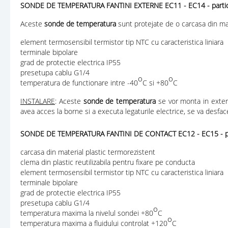
SONDE DE TEMPERATURA FANTINI EXTERNE EC11 - EC14 - particula
Aceste
sonde de temperatura
sunt protejate de o carcasa din mat
element termosensibil termistor tip NTC cu caracteristica liniara
terminale bipolare
grad de protectie electrica IP55
presetupa cablu G1/4
o
o
temperatura de functionare intre -40
C si +80
C
INSTALARE
: Aceste
sonde de temperatura
se vor monta in exterio
avea acces la borne si a executa legaturile electrice, se va desfac
SONDE DE TEMPERATURA FANTINI DE CONTACT EC12 - EC15 - parti
carcasa din material plastic termorezistent
clema din plastic reutilizabila pentru fixare pe conducta
element termosensibil termistor tip NTC cu caracteristica liniara
terminale bipolare
grad de protectie electrica IP55
presetupa cablu G1/4
o
temperatura maxima la nivelul sondei +80
C
o
temperatura maxima a fluidului controlat +120
C