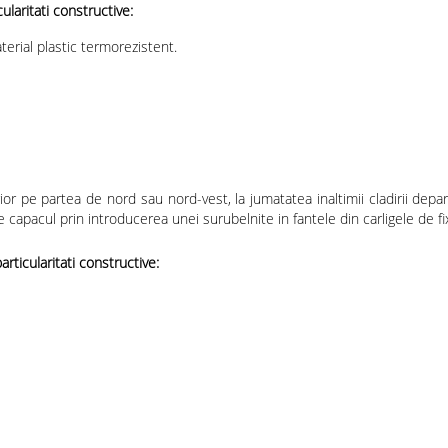
ritati constructive:
erial plastic termorezistent.
r pe partea de nord sau nord-vest, la jumatatea inaltimii cladirii depart
e capacul prin introducerea unei surubelnite in fantele din carligele de fi
cularitati constructive: