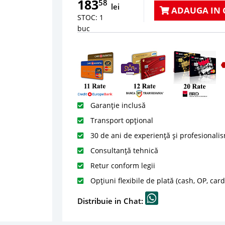
183
58
lei
ADAUGA IN 
STOC: 1
buc
Garanție inclusă
Transport opțional
30 de ani de experiență și profesionali
Consultanță tehnică
Retur conform legii
Opțiuni flexibile de plată (cash, OP, car
Distribuie in Chat: