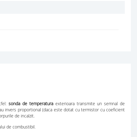
tfel:
sonda de temperatura
exterioara transmite un semnal de
sau
invers proportional
(daca este dotat cu termistor cu coeficient
purile de incalzit.
lui de combustibil.