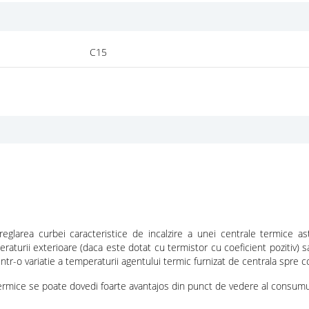
C15
eglarea curbei caracteristice de incalzire a unei centrale termice as
raturii exterioare (daca este dotat cu termistor cu coeficient pozitiv) 
tr-o variatie a temperaturii agentului termic furnizat de centrala spre cor
termice se poate dovedi foarte avantajos din punct de vedere al consumu