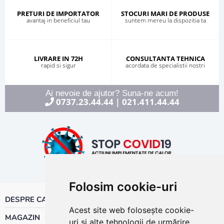
PRETURI DE IMPORTATOR
STOCURI MARI DE PRODUSE
avantaj in beneficiul tau
suntem mereu la dispozitia ta
LIVRARE IN 72H
CONSULTANTA TEHNICA
rapid si sigur
acordata de specialistii nostri
Ai nevoie de ajutor? Suna-ne acum!
0737.23.44.44
021.411.44.44
|
Folosim cookie-uri
DESPRE CALOR
Acest site web folosește cookie-
MAGAZIN
uri și alte tehnologii de urmărire