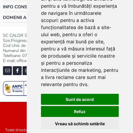
pentru a vă îmbunătăți experiența
INFO CONSUMATOR
de navigare în următoarele
DOMENII ACTIVITATE
scopuri:
pentru a activa
funcționalitatea de bază a site-
ului web
,
pentru a oferi o
SC CALOR SRL
Sos.Progresului nr.30-40, Sector 5, Bucuresti
experiență mai bună pe site
,
Cod Unic de Inregistrare: RO 3004724
pentru a vă măsura interesul față
Numarul din Registrul Comertului:J40/13176/1991
Telefoane:
0737.23.44.44
|
021.411.44.44
de produsele și serviciile noastre
E-mail: office@calor.ro
și pentru a personaliza
interacțiunile de marketing
,
pentru
a livra reclame care sunt mai
relevante pentru dvs
.
Sunt de acord
Sitemap
Refuz
Vreau să schimb setările
Toate drepturile rezervate SC Calor SRL :: Copyright 2021 :: Realizat de