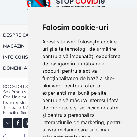
Folosim cookie-uri
DESPRE CALOR
Acest site web folosește cookie-
MAGAZIN
uri și alte tehnologii de urmărire
pentru a vă îmbunătăți experiența
INFO CONSUMATOR
de navigare în următoarele
DOMENII ACTIVITATE
scopuri:
pentru a activa
funcționalitatea de bază a site-
ului web
,
pentru a oferi o
SC CALOR SRL
Sos.Progresului nr.30-40, Sector 5, Bucuresti
experiență mai bună pe site
,
Cod Unic de Inregistrare: RO 3004724
pentru a vă măsura interesul față
Numarul din Registrul Comertului:J40/13176/1991
Telefoane:
0737.23.44.44
|
021.411.44.44
de produsele și serviciile noastre
E-mail: office@calor.ro
și pentru a personaliza
interacțiunile de marketing
,
pentru
a livra reclame care sunt mai