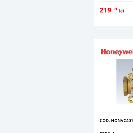
219
31
lei
COD: HONVC40