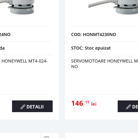
24NO
COD: HONMT4230NO
da
STOC: Stoc epuizat
HONEYWELL MT4-024-
SERVOMOTOARE HONEYWELL MT
NO
146
11
lei
DETALII
DE