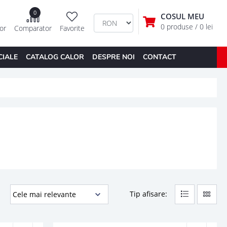
0
COSUL MEU
0 produse
/ 0 lei
tor
Comparator
Favorite
CIALE
CATALOG CALOR
DESPRE NOI
CONTACT
Tip afisare: