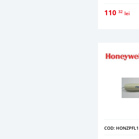
Servomotoare vane
(11)
110
32
Termostate
(6)
lei
Vane cu 2 cai
(8)
Vane cu 3 cai
(2)
COD: HONZPFL1