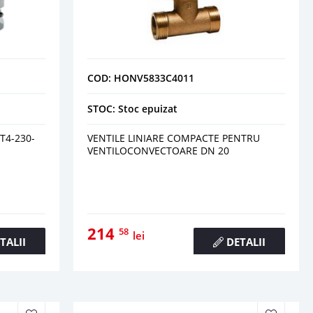
COD: HONV5833C4011
STOC: Stoc epuizat
4-230-
VENTILE LINIARE COMPACTE PENTRU
VENTILOCONVECTOARE DN 20
214
58
lei
TALII
DETALII