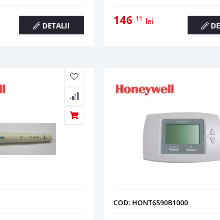
146
11
lei
DETALII
DE
COD: HONT6590B1000