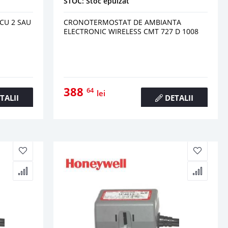
STOC: Stoc epuizat
CU 2 SAU
CRONOTERMOSTAT DE AMBIANTA
ELECTRONIC WIRELESS CMT 727 D 1008
388
64
lei
TALII
DETALII