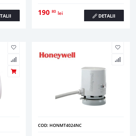
190
80
lei
TALII
DETALII
COD: HONMT4024NC