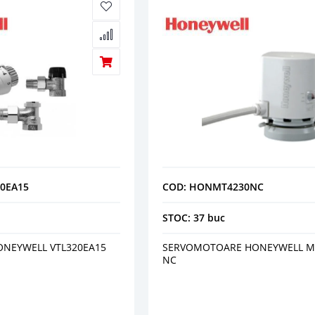
0EA15
COD: HONMT4230NC
STOC: 37 buc
ONEYWELL VTL320EA15
SERVOMOTOARE HONEYWELL MT
NC