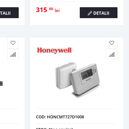
315
88
lei
TALII
DETALII
COD: HONCMT727D1008