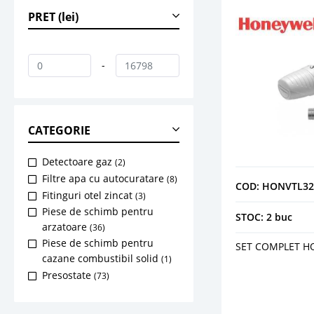
PRET (lei)
-
CATEGORIE
Detectoare gaz
(2)
Filtre apa cu autocuratare
(8)
COD: HONVTL32
Fitinguri otel zincat
(3)
Piese de schimb pentru
STOC: 2 buc
arzatoare
(36)
Piese de schimb pentru
SET COMPLET H
cazane combustibil solid
(1)
Presostate
(73)
Reductoare presiune
(12)
Robineti calorifer
(1)