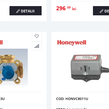
296
69
lei
DETALII
DE
13U
COD: HONVC8011U