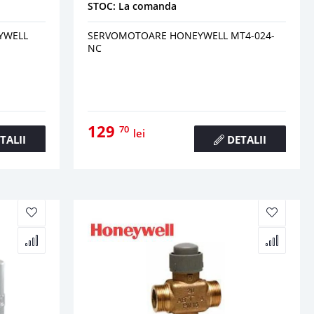
STOC: La comanda
YWELL
SERVOMOTOARE HONEYWELL MT4-024-
NC
129
70
lei
TALII
DETALII