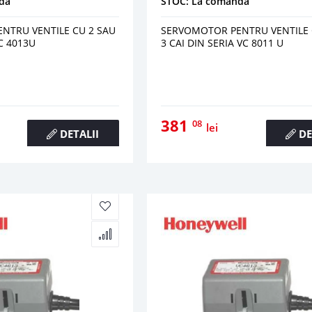
da
STOC: La comanda
NTRU VENTILE CU 2 SAU
SERVOMOTOR PENTRU VENTILE 
VC 4013U
3 CAI DIN SERIA VC 8011 U
381
08
lei
DETALII
DE