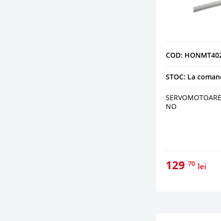
COD: HONMT40
STOC: La coman
SERVOMOTOARE 
NO
129
70
lei