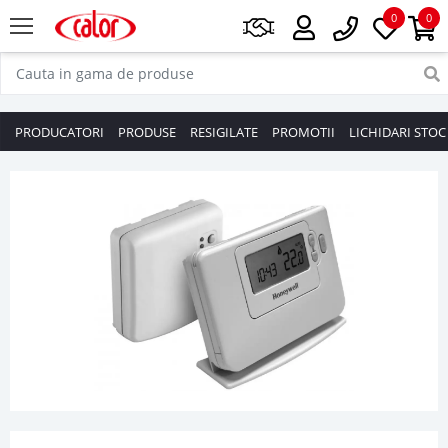
0
0
PRODUCATORI
PRODUSE
RESIGILATE
PROMOTII
LICHIDARI STOC