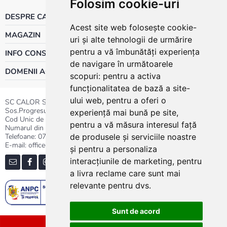
Folosim cookie-uri
DESPRE CALOR
Acest site web folosește cookie-
MAGAZIN
uri și alte tehnologii de urmărire
pentru a vă îmbunătăți experiența
INFO CONSUMATOR
de navigare în următoarele
DOMENII ACTIVITATE
scopuri:
pentru a activa
funcționalitatea de bază a site-
ului web
,
pentru a oferi o
SC CALOR SRL
Sos.Progresului nr.30-40, Sector 5, Bucuresti
experiență mai bună pe site
,
Cod Unic de Inregistrare: RO 3004724
pentru a vă măsura interesul față
Numarul din Registrul Comertului:J40/13176/1991
Telefoane:
0737.23.44.44
|
021.411.44.44
de produsele și serviciile noastre
E-mail: office@calor.ro
și pentru a personaliza
interacțiunile de marketing
,
pentru
a livra reclame care sunt mai
relevante pentru dvs
.
Sunt de acord